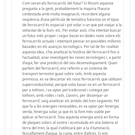
Com seran els ferrocarrils del futur? Si féssim aquesta
pregunta a la gent, probablement la majoria l’hauria
contestada amb molta imaginació, recordant alguna
seqüència d’una pel·lícula de temàtica futurista on el tipus
de ferrocarril és espacial i pot volar o un que pot viatjar a la
velocitat de la llum, etc. Per evitar això, s’ha intentat buscar
un futur més proper i segur basat en dades reals sobre els
ferrocarrils actuals i intentant pensar en possibles millores
basades en els avanços tecnològics. Per tal de fer realitat
aquesta idea, s’ha analitzat la història del ferrocarril fins a
l’actualitat, anar investigant les noves tecnologies i, a partir
d’aquí, fer una predicció del seu desenvolupament. Quan
parlem del ferrocarril, ens referim a un sistema de
transport terrestre guiat sobre rails. Amb aquesta
premissa, es va descartar els nous ferrocarrils que utilitzen
superconductivitat, perquè volia basar-se en un ferrocarril
per a tothom, i va optar pel tradicional i conegut per
tothom, amb rodes i rails. Llavors, per dissenyar un
ferrocarril, vaig analitzar els àmbits del tren següents: Pel
que fa a les energies renovables, es va optar per l’energia
verda, l’energia solar, ja que és la font més viable per
aplicar al ferrocarril. Tota aquesta energia anirà en forma
de plaques solars al sostre i acumulada en una bateria al
terra del tren, la qual s’utilitzarà per a la il·luminació,
l’escalfament d’aigua, la cuina, entre d’altres. Si ens