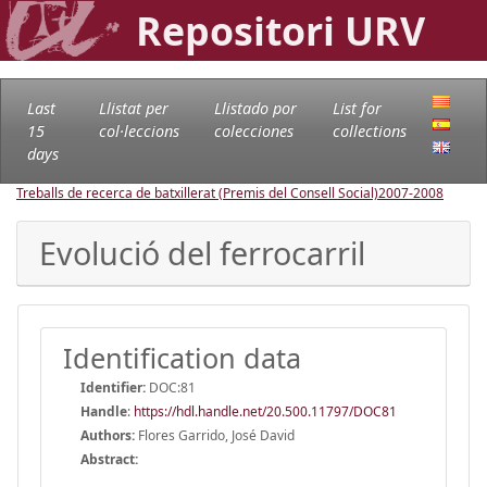
Repositori URV
Last
Llistat per
Llistado por
List for
15
col·leccions
colecciones
collections
days
Treballs de recerca de batxillerat (Premis del Consell Social)
2007-2008
Evolució del ferrocarril
Identification data
Identifier:
DOC:81
Handle
:
https://hdl.handle.net/20.500.11797/DOC81
Authors:
Flores Garrido, José David
Abstract: