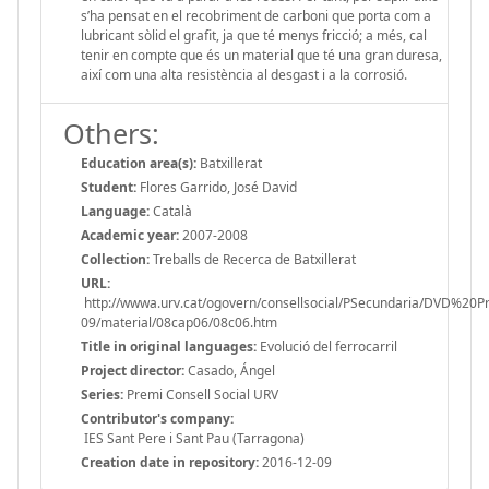
s’ha pensat en el recobriment de carboni que porta com a
lubricant sòlid el grafit, ja que té menys fricció; a més, cal
tenir en compte que és un material que té una gran duresa,
així com una alta resistència al desgast i a la corrosió.
Others:
Education area(s):
Batxillerat
Student:
Flores Garrido, José David
Language:
Català
Academic year:
2007-2008
Collection:
Treballs de Recerca de Batxillerat
URL:
http://wwwa.urv.cat/ogovern/consellsocial/PSecundaria/DVD%20
09/material/08cap06/08c06.htm
Title in original languages:
Evolució del ferrocarril
Project director:
Casado, Ángel
Series:
Premi Consell Social URV
Contributor's company:
IES Sant Pere i Sant Pau (Tarragona)
Creation date in repository:
2016-12-09