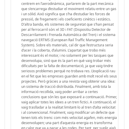
centrem en l’aerodinàmica, parlarem de la part mecànica
que s’encarrega d’estudiar el moviment relatiu entre un gas
i un sòlid. Això significa que s’ha d’estudiar les forces de
pressió, de fregament i els coeficients cinètics i estàtics.
D’altra banda, els sistemes de seguretat que s’han pensat
per al ferrocarril són: el 3D i FAT (Dispositiu Detector de
Descarrilament i Frenada Automàtica del Tren) i el sistema
navegació ERTMS (European Rail Traffic Management
System). Sobre els materials, cal dir que l’estructura seria
d’acer i la coberta, d’alumini. L’apartat que trobo més
interessant és el motor, i no solament per les tasques que
desenvolupa, sinó que és la part en què vaig trobar més
dificultats per la falta de documentació, ja que vaig tindre
seriosos problemes perquè no trobava res. L’explicació rau
en el fet que les empreses guarden amb molt recel els seus
projectes. Però gràcies a una revista vaig obtenir una idea:
un sistema de tracció distribuïda. Finalment, amb tota la
informació recollida, vaig poder arribar a certes
conclusions que són les que exposaré a continuació. Primer,
vaig aplicar totes les idees a un tren fictici. A continuació, el
vaig traslladar a la realitat limitant-lo al tren d’alta velocitat
i al convencional. Finalment, vaig modificar un defecte que
tenen tots els trens: com més velocitat agafen, més energia
desenvolupen; una part d’aquesta energia es transforma
en calor que va a parar a les rodes. Per tant, per suplir això