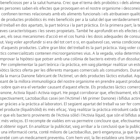
 beneficiosos per a la salut humana. Crec que el tema dels probiòtics i dels alime
ques persones saben els efectes que provoquen en el nostre organisme i desconei
 confonen termes relacionats amb els aliments funcionals i els atribueixen quali
m de productes probiòtics és més beneficiós per a la salut del que verdaderament 
treball en dos apartats, la part teòrica i la part pràctica. En la primera part, la t
seves característiques i les seves propietats. També he aprofundit en els efectes 
íniques, els seus mecanismes d'acció en el cos humà i les dosis adequades de cons
t. Vaig voler aprofundir si era del tot cert o si, en qualsevol cas, venia condiciona
'aquests productes. L'altre gran bloc del treball és la part pràctica. Vaig voler
àctics comercialitzats contenen microorganismes vius. A la vegada, volia determin
omprovar la hipòtesi que potser amb una colònia de bacteris extrets d'un dissoluc
 Per complementar la part teòrica i la pràctica, em vaig plantejar realitzar un est
òtics làctics oferta per les diferents marques comercials als consumidors. Durant
da la marca Danone fabricant de l'Actimel, un dels productes làctics estudiat. Aq
ausant de la millora immunològica del nostre organisme en prendre aquest produc
ó sobre quin era el vertader causant d'aquest efecte. Els productes làctics comerc
anone, Activia líquid i Activia iogurt. He pogut corroborar que, efectivament, els 
spectivament, Lactobacillus casei (en l'Actimel i Mi primer Danone) i bífidus actir
ibar gràcies a la pràctica al laboratori. El següent apartat del treball va ser fer c
el producte (líquid/sòlid) és més eficaç. Vaig realitzar la pràctica introduint cada 
r que els bacteris provinents de l'Activia sòlid i l'Activia líquid, que són el bífidus 
at més veloços. El recompte de viables em va permetre concloure que, efectivamen
obtenir iogurt. En analitzar la publicitat, vaig arribar a la conclusió que la public
una informació certa, conté milions de Lactobacillus, però enganyosa, ja que fa 
rebé com un medicament preventiu. Com hem vist, la llei estableix uns límits per