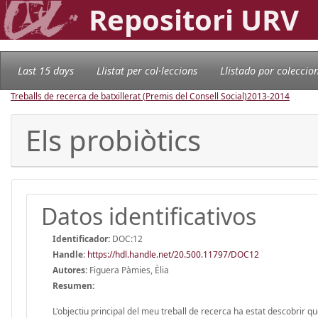
Repositori URV
Last 15 days
Llistat per col·leccions
Llistado por coleccio
Treballs de recerca de batxillerat (Premis del Consell Social)
2013-2014
Els probiòtics
Datos identificativos
Identificador:
DOC:12
Handle
:
https://hdl.handle.net/20.500.11797/DOC12
Autores:
Figuera Pàmies, Èlia
Resumen:
L'objectiu principal del meu treball de recerca ha estat descobrir 