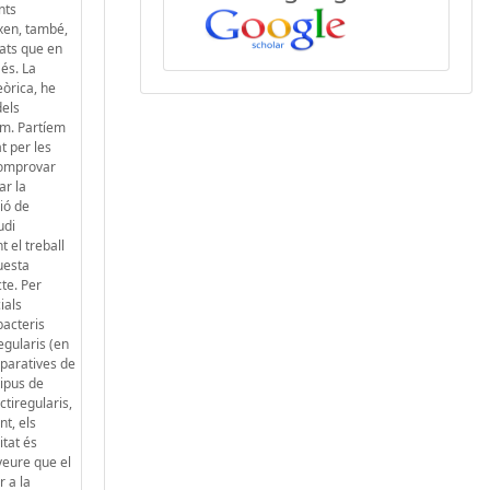
nts
xen, també,
tats que en
és. La
eòrica, he
dels
um. Partíem
t per les
 comprovar
ar la
ió de
udi
 el treball
uesta
te. Per
ials
bacteris
egularis (en
omparatives de
tipus de
actiregularis,
t, els
itat és
veure que el
 a la