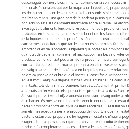
desconeguts per nosaltres, i intentar comprovar si són necessaris i
funcionals és desconegut per la majoria de la població, ja que po
les dosis correctes en les quals s'han de consumir. Moltes persones
realitat no tenen. Una gran part de la societat pensa que el consu
població no està suficientment informada sobre el tema. He dividit el 
investigat els aliments funcionals, especialment els probiòtics, les 
probiòtics en la salut humana: els seus beneficis, les funcions cl
de la hipòtesi que potser els probiòtics són beneficiosos per a la salu
campanyes publicitàries que fan les marques comercials fabricants d
amb tècniques de laboratori la hipòtesi que potser els probiòtics l
quantitat de bacteris i com eren al microscopi. També, vaig voler c
producte comercialitzat podia arribar a produir el meu propi iogurt.
comparatiu sobre la informació que figura en els envasos dels probi
em vaig assabentar de la polèmica en la qual es va veure relaciona
polèmica posava en dubte que el bacteri L. casei fos el vertader c
aquest motiu vaig investigar el succés. Volia arribar a una conclusi
analitzats, tots de la marca Danone, han estat: Actimel, Mi primer D
anunciats en l'envàs són els que conté el producte analitzat. Són, re
Activia líquid i Activia sòlid). A aquesta conclusió, hi vaig poder arr
quin bacteri és més veloç a l'hora de produir iogurt i en quin estat d
bacteri probiòtic en tots els tipus de llets escollides. El resultat va se
són els més adequats per a la producció del iogurt, ja que han est
bacteris estan vius, ja que si no ho haguessin estat no n'hauria pogut 
exagerada en alguns casos i que intenta vendre el producte donant 
producte és completament necessari per a les nostres defenses, gai