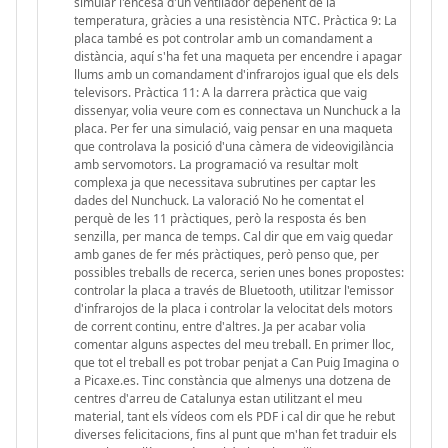
simular l'encesa d'un ventilador depenent de la
temperatura, gràcies a una resistència NTC. Pràctica 9: La
placa també es pot controlar amb un comandament a
distància, aquí s'ha fet una maqueta per encendre i apagar
llums amb un comandament d'infrarojos igual que els dels
televisors. Pràctica 11: A la darrera pràctica que vaig
dissenyar, volia veure com es connectava un Nunchuck a la
placa. Per fer una simulació, vaig pensar en una maqueta
que controlava la posició d'una càmera de videovigilància
amb servomotors. La programació va resultar molt
complexa ja que necessitava subrutines per captar les
dades del Nunchuck. La valoració No he comentat el
perquè de les 11 pràctiques, però la resposta és ben
senzilla, per manca de temps. Cal dir que em vaig quedar
amb ganes de fer més pràctiques, però penso que, per
possibles treballs de recerca, serien unes bones propostes:
controlar la placa a través de Bluetooth, utilitzar l'emissor
d'infrarojos de la placa i controlar la velocitat dels motors
de corrent continu, entre d'altres. Ja per acabar volia
comentar alguns aspectes del meu treball. En primer lloc,
que tot el treball es pot trobar penjat a Can Puig Imagina o
a Picaxe.es. Tinc constància que almenys una dotzena de
centres d'arreu de Catalunya estan utilitzant el meu
material, tant els vídeos com els PDF i cal dir que he rebut
diverses felicitacions, fins al punt que m'han fet traduir els