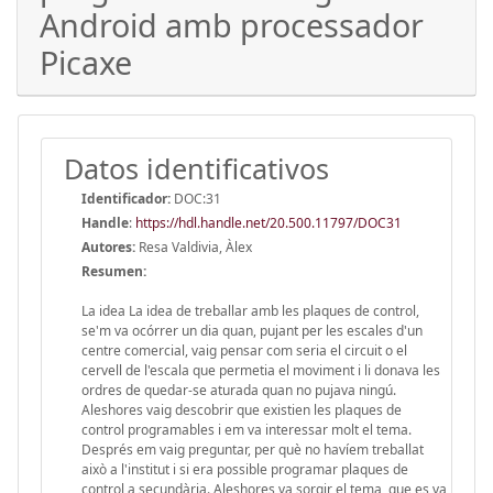
Android amb processador
Picaxe
Datos identificativos
Identificador:
DOC:31
Handle
:
https://hdl.handle.net/20.500.11797/DOC31
Autores:
Resa Valdivia, Àlex
Resumen:
La idea La idea de treballar amb les plaques de control,
se'm va ocórrer un dia quan, pujant per les escales d'un
centre comercial, vaig pensar com seria el circuit o el
cervell de l'escala que permetia el moviment i li donava les
ordres de quedar-se aturada quan no pujava ningú.
Aleshores vaig descobrir que existien les plaques de
control programables i em va interessar molt el tema.
Després em vaig preguntar, per què no havíem treballat
això a l'institut i si era possible programar plaques de
control a secundària. Aleshores va sorgir el tema, que es va