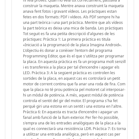
hi feia proves. Quan ho veia tot correctament, passava a
construir la maqueta. Mentre anava construint la maqueta
anava fent fotos i gravant vídeos. Les pràctiques estan
fetes en dos formats: PDF i vídeos. Als PDF sempre hi ha
una part teòrica i una part pràctica. Mentre que als vídeos
la part teòrica es deixa una mica de banda. Les pràctiques
Tot seguit es fa una petita descripció d'algunes de les
pràctiques: Pràctica 1: La primera pràctica es titula
«Iniciació a la programació de la placa Imagina Android».
L'objectiu és donar a conèixer l'entorn del programa
Programming Editor, que és el que s'utilitza per programar
la placa. En aquesta pràctica es fa un programa molt senzill
i es transfereix a la placa per tal d'encendre i apagar els
LED. Pràctica 3: A la següent pràctica es controlen les
sortides de la placa, en aquest cas es controlarà un petit
motor de corrent continu que fa anar una roda de fira. Com
que la placa no té prou potència pel motoret cal interposar-
hi un mòdul de potència. A més, aquest mòdul de potència
controla el sentit del gir del motor. El programa s'ha fet
perquè giri una estona en un sentit i una estona en l'altre.
Pràctica 6: En aquesta es tracta d'encendre i apagar un
fanal amb funció de la llum exterior. Per fer-ho possible,
s'empra una de les entrades analògiques de la placa a la
qual es connectarà una resistència LDR. Pràctica 7: Es torna
a utilitzar una entrada analògica, però en aquest cas per