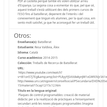
PDF al castellà perquè també els volen utilitzar arreu
d'Espanya. La segona cosa a esmentar és que, pel que sé,
aquest treball s'està utilitzant des dels primers cursos de
l'ESO fins al batxillerat, depenent de l'interès i del
coneixement que tinguin els alumnes, per la qual cosa, em
sento molt satisfet, ja que he aconseguit fer un treball útil.
Otros:
Enseñanza(s):
Batxillerat
Estudiante:
Resa Valdivia, Àlex
Idioma:
Català
Curso académico:
2014-2015
Colección:
Treballs de Recerca de Batxillerat
URL:
https://www.youtube.com/watch?
v=t81on57j7Eg&amp;amp;list=PL8yyYJSAXdwkynJW1xGW93Vjr3A
http://wwwa.urv.cat/ogovern/consellsocial/PSecundaria/DVD%20
15/material/15cap12/15c12.htm
Título en la lengua original:
Plaques de control programables: creació de material
didàctic per a la realització de pràctiques a l'ensenyament
secundari amb les noves plaques programables Imagina