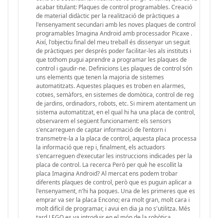
acabar titulant: Plaques de control programables. Creació
de material didàctic per la realització de pràctiques a
l'ensenyament secundari amb les noves plaques de control
programables Imagina Android amb processador Picaxe .
Així, l'objectiu final del meu treball és dissenyar un seguit
de pràctiques per després poder facilitar-les als instituts i
que tothom pugui aprendre a programar les plaques de
control i gaudir-ne. Definicions Les plaques de control són
uns elements que tenen la majoria de sistemes
automatitzats. Aquestes plaques es troben en alarmes,
cotxes, semàfors, en sistemes de domòtica, control de reg
de jardins, ordinadors, robots, etc. Si mirem atentament un
sistema automatitzat, en el qual hi ha una placa de control,
observarem el següent funcionament: els sensors
s'encarreguen de captar informació de l'entorn i
transmetre-la a la placa de control, aquesta placa processa
la informació que rep i, finalment, els actuadors
s'encarreguen d'executar les instruccions indicades per la
placa de control. La recerca Però per què he escollit la
placa Imagina Android? Al mercat ens podem trobar
diferents plaques de control, però que es puguin aplicar a
l'ensenyament, n'hi ha poques. Una de les primeres que es
emprar va ser la placa Encono; era molt gran, molt cara i
molt difícil de programar, i avui en dia ja no s'utilitza. Més
tard LEGO es va introduir en el món de la robòtica