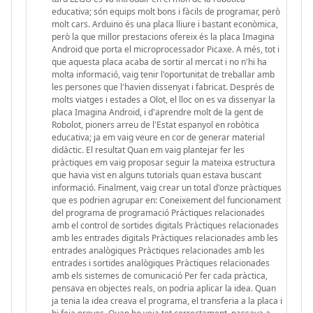
educativa; són equips molt bons i fàcils de programar, però
molt cars. Arduino és una placa lliure i bastant econòmica,
però la que millor prestacions ofereix és la placa Imagina
Android que porta el microprocessador Picaxe. A més, tot i
que aquesta placa acaba de sortir al mercat i no n'hi ha
molta informació, vaig tenir l'oportunitat de treballar amb
les persones que l'havien dissenyat i fabricat. Després de
molts viatges i estades a Olot, el lloc on es va dissenyar la
placa Imagina Android, i d'aprendre molt de la gent de
Robolot, pioners arreu de l'Estat espanyol en robòtica
educativa; ja em vaig veure en cor de generar material
didàctic. El resultat Quan em vaig plantejar fer les
pràctiques em vaig proposar seguir la mateixa estructura
que havia vist en alguns tutorials quan estava buscant
informació. Finalment, vaig crear un total d'onze pràctiques
que es podrien agrupar en: Coneixement del funcionament
del programa de programació Pràctiques relacionades
amb el control de sortides digitals Pràctiques relacionades
amb les entrades digitals Pràctiques relacionades amb les
entrades analògiques Pràctiques relacionades amb les
entrades i sortides analògiques Pràctiques relacionades
amb els sistemes de comunicació Per fer cada pràctica,
pensava en objectes reals, on podria aplicar la idea. Quan
ja tenia la idea creava el programa, el transferia a la placa i