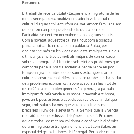
Resumen:
El treball de recerca titulat «L'experiència migratòria de les
dones senegaleses» analitza i estudia la vida social i
cultural d'aquest col·lectiu fora del seu entorn familiar. Hem
de tenir en compte que els estudis duts a terme en
l'actualitat se centren normalment en les grans ciutats.
Com a novetat, aquest treball ha tingut com a objectiu
principal situar-lo en una petita població, Salou, per
endinsar-se més en les vides d'aquests immigrants. En els
últims anys s'ha tractat molt als mitjans de comunicació
sobre la immigració. Hi surten sobretot els problemes que
comporta per a la nostra societat el fet de rebre en poc
temps un gran nombre de persones estrangeres amb
cultures i costums molt diferents, però també, s'hi ha parlat
dels problemes econòmics, laborals, socials i fins i tot de
delinqüència que poden generar. En general, la paraula
immigrant fa referència a un model preestablert: home,
jove, amb pocs estudis o cap, disposat a treballar del que
sigui, amb salaris baixos, que viu en condicions molt
precàries i lluny de la seva família. Sembla que la vivència
migratòria sigui exclusiva del gènere masculí. En canvi,
aquest treball de recerca vol donar a conèixer la dinàmica
de la immigració estrangera en una ciutat com Salou, en
especial del grup de dones del Senegal. Per poder dur a