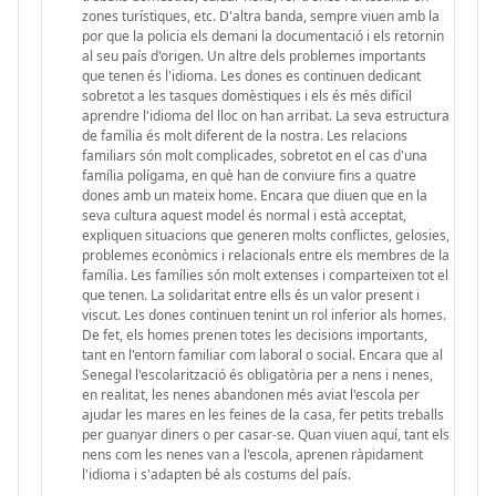
zones turístiques, etc. D'altra banda, sempre viuen amb la
por que la policia els demani la documentació i els retornin
al seu país d'origen. Un altre dels problemes importants
que tenen és l'idioma. Les dones es continuen dedicant
sobretot a les tasques domèstiques i els és més difícil
aprendre l'idioma del lloc on han arribat. La seva estructura
de família és molt diferent de la nostra. Les relacions
familiars són molt complicades, sobretot en el cas d'una
família polígama, en què han de conviure fins a quatre
dones amb un mateix home. Encara que diuen que en la
seva cultura aquest model és normal i està acceptat,
expliquen situacions que generen molts conflictes, gelosies,
problemes econòmics i relacionals entre els membres de la
família. Les famílies són molt extenses i comparteixen tot el
que tenen. La solidaritat entre ells és un valor present i
viscut. Les dones continuen tenint un rol inferior als homes.
De fet, els homes prenen totes les decisions importants,
tant en l'entorn familiar com laboral o social. Encara que al
Senegal l'escolarització és obligatòria per a nens i nenes,
en realitat, les nenes abandonen més aviat l'escola per
ajudar les mares en les feines de la casa, fer petits treballs
per guanyar diners o per casar-se. Quan viuen aquí, tant els
nens com les nenes van a l'escola, aprenen ràpidament
l'idioma i s'adapten bé als costums del país.