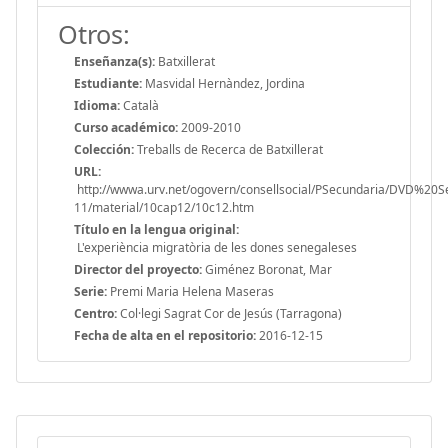
Otros:
Enseñanza(s):
Batxillerat
Estudiante:
Masvidal Hernàndez, Jordina
Idioma:
Català
Curso académico:
2009-2010
Colección:
Treballs de Recerca de Batxillerat
URL:
http://wwwa.urv.net/ogovern/consellsocial/PSecundaria/DVD%20
11/material/10cap12/10c12.htm
Título en la lengua original:
L'experiència migratòria de les dones senegaleses
Director del proyecto:
Giménez Boronat, Mar
Serie:
Premi Maria Helena Maseras
Centro:
Col·legi Sagrat Cor de Jesús (Tarragona)
Fecha de alta en el repositorio:
2016-12-15