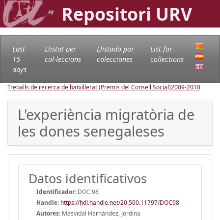
Repositori URV
Last
Llistat per
Llistado por
List for
15
col·leccions
colecciones
collections
days
Treballs de recerca de batxillerat (Premis del Consell Social)
2009-2010
L'experiència migratòria de
les dones senegaleses
Datos identificativos
Identificador:
DOC:98
Handle
:
https://hdl.handle.net/20.500.11797/DOC98
Autores:
Masvidal Hernàndez, Jordina