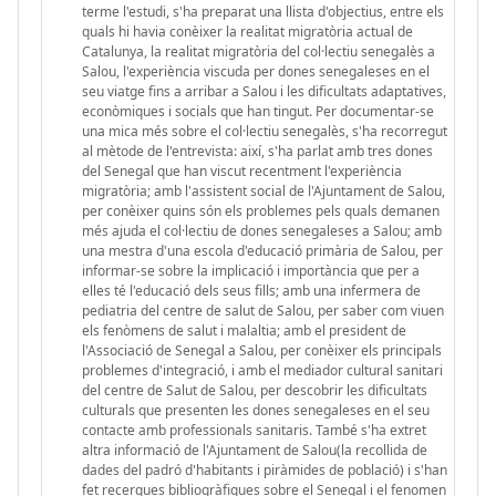
terme l'estudi, s'ha preparat una llista d'objectius, entre els
quals hi havia conèixer la realitat migratòria actual de
Catalunya, la realitat migratòria del col·lectiu senegalès a
Salou, l'experiència viscuda per dones senegaleses en el
seu viatge fins a arribar a Salou i les dificultats adaptatives,
econòmiques i socials que han tingut. Per documentar-se
una mica més sobre el col·lectiu senegalès, s'ha recorregut
al mètode de l'entrevista: així, s'ha parlat amb tres dones
del Senegal que han viscut recentment l'experiència
migratòria; amb l'assistent social de l'Ajuntament de Salou,
per conèixer quins són els problemes pels quals demanen
més ajuda el col·lectiu de dones senegaleses a Salou; amb
una mestra d'una escola d'educació primària de Salou, per
informar-se sobre la implicació i importància que per a
elles té l'educació dels seus fills; amb una infermera de
pediatria del centre de salut de Salou, per saber com viuen
els fenòmens de salut i malaltia; amb el president de
l'Associació de Senegal a Salou, per conèixer els principals
problemes d'integració, i amb el mediador cultural sanitari
del centre de Salut de Salou, per descobrir les dificultats
culturals que presenten les dones senegaleses en el seu
contacte amb professionals sanitaris. També s'ha extret
altra informació de l'Ajuntament de Salou(la recollida de
dades del padró d'habitants i piràmides de població) i s'han
fet recerques bibliogràfiques sobre el Senegal i el fenomen