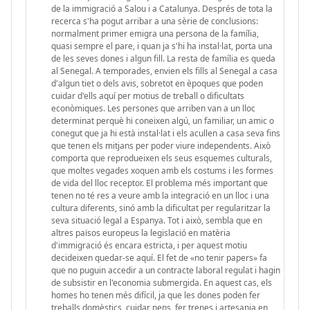
de la immigració a Salou i a Catalunya. Després de tota la
recerca s'ha pogut arribar a una sèrie de conclusions:
normalment primer emigra una persona de la família,
quasi sempre el pare, i quan ja s'hi ha instal·lat, porta una
de les seves dones i algun fill. La resta de família es queda
al Senegal. A temporades, envien els fills al Senegal a casa
d'algun tiet o dels avis, sobretot en èpoques que poden
cuidar d'ells aquí per motius de treball o dificultats
econòmiques. Les persones que arriben van a un lloc
determinat perquè hi coneixen algú, un familiar, un amic o
conegut que ja hi està instal·lat i els acullen a casa seva fins
que tenen els mitjans per poder viure independents. Això
comporta que reprodueixen els seus esquemes culturals,
que moltes vegades xoquen amb els costums i les formes
de vida del lloc receptor. El problema més important que
tenen no té res a veure amb la integració en un lloc i una
cultura diferents, sinó amb la dificultat per regularitzar la
seva situació legal a Espanya. Tot i això, sembla que en
altres països europeus la legislació en matèria
d'immigració és encara estricta, i per aquest motiu
decideixen quedar-se aquí. El fet de «no tenir papers» fa
que no puguin accedir a un contracte laboral regulat i hagin
de subsistir en l'economia submergida. En aquest cas, els
homes ho tenen més difícil, ja que les dones poden fer
treballs domèstics, cuidar nens, fer trenes i artesania en