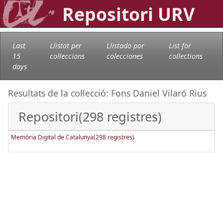
Repositori URV
Last
Llistat per
Llistado por
List for
15
col·leccions
colecciones
collections
days
Resultats de la col·lecció: Fons Daniel Vilaró Rius
Repositori(298 registres)
Memòria Digital de Catalunya(298 registres)