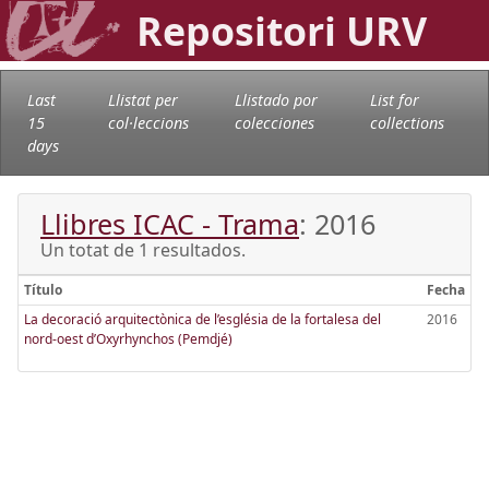
Repositori URV
Last
Llistat per
Llistado por
List for
15
col·leccions
colecciones
collections
days
Llibres ICAC - Trama
: 2016
Un totat de 1 resultados.
Título
Fecha
La decoració arquitectònica de l’església de la fortalesa del
2016
nord-oest d’Oxyrhynchos (Pemdjé)