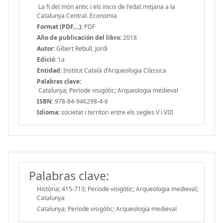
La fi del món antic i els inicis de l'edat mitjana a la
Catalunya Central. Economia
Format (PDF,...):
PDF
Año de publicación del libro:
2018
Autor:
Gibert Rebull, Jordi
Edició:
1a
Entidad:
Institut Català d'Arqueologia Clàssica
Palabras clave:
Catalunya; Període visigòtic; Arqueologia medieval
ISBN:
978-84-946298-4-6
Idioma:
societat i territori entre els segles V i VIII
Palabras clave:
Història; 415-713; Període visigòtic; Arqueologia medieval;
Catalunya
Catalunya; Període visigòtic; Arqueologia medieval