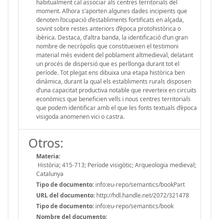
habitualment cal associar als centres territorials del
moment. Alhora s’aporten algunes dades incipients que
denoten l’ocupació d’establiments fortificats en alçada,
sovint sobre restes anteriors d’època protohistòrica o
ibèrica. Destaca, d’altra banda, la identificació d’un gran
nombre de necròpolis que constitueixen el testimoni
material més evident del poblament altmedieval, delatant
un procés de dispersió que es perllonga durant tot el
període. Tot plegat ens dibuixa una etapa històrica ben
dinàmica, durant la qual els establiments rurals disposen
d’una capacitat productiva notable que reverteix en circuits
econòmics que beneficien vells i nous centres territorials
que podem identificar amb el que les fonts textuals d’època
visigoda anomenen vici o castra.
Otros:
Materia:
Història; 415-713; Període visigòtic; Arqueologia medieval;
Catalunya
Tipo de documento:
info:eu-repo/semantics/bookPart
URL del documento:
http://hdl.handle.net/2072/321478
Tipo de documento:
info:eu-repo/semantics/book
Nombre del documento: