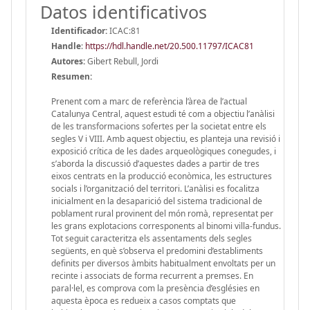
Datos identificativos
Identificador:
ICAC:81
Handle
:
https://hdl.handle.net/20.500.11797/ICAC81
Autores:
Gibert Rebull, Jordi
Resumen:
Prenent com a marc de referència l’àrea de l’actual
Catalunya Central, aquest estudi té com a objectiu l’anàlisi
de les transformacions sofertes per la societat entre els
segles V i VIII. Amb aquest objectiu, es planteja una revisió i
exposició crítica de les dades arqueològiques conegudes, i
s’aborda la discussió d’aquestes dades a partir de tres
eixos centrats en la producció econòmica, les estructures
socials i l’organització del territori. L’anàlisi es focalitza
inicialment en la desaparició del sistema tradicional de
poblament rural provinent del món romà, representat per
les grans explotacions corresponents al binomi villa-fundus.
Tot seguit caracteritza els assentaments dels segles
següents, en què s’observa el predomini d’establiments
definits per diversos àmbits habitualment envoltats per un
recinte i associats de forma recurrent a premses. En
paral·lel, es comprova com la presència d’esglésies en
aquesta època es redueix a casos comptats que