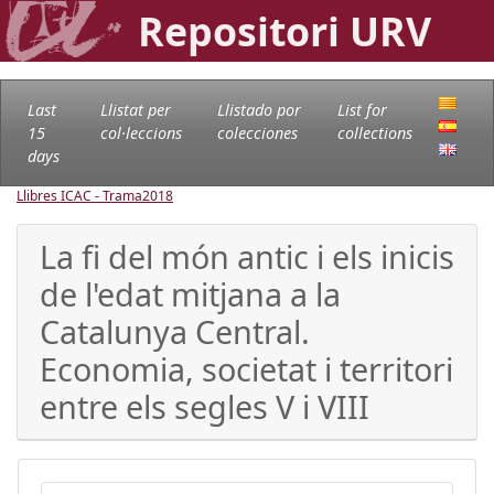
Repositori URV
Last
Llistat per
Llistado por
List for
15
col·leccions
colecciones
collections
days
Llibres ICAC - Trama
2018
La fi del món antic i els inicis
de l'edat mitjana a la
Catalunya Central.
Economia, societat i territori
entre els segles V i VIII