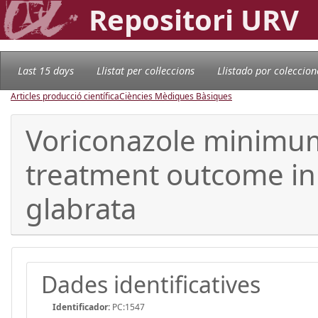
Repositori URV
Last 15 days
Llistat per col·leccions
Llistado por coleccion
Articles producció científica
Ciències Mèdiques Bàsiques
Voriconazole minimum 
treatment outcome in
glabrata
Dades identificatives
Identificador:
PC:1547