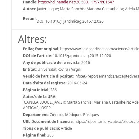
Handle
:
https://hdl.handle.net/20.500.11797/PC1547
Autors:
Javier Luque; Marta Sanchis; Mariana Castanheira; Adela Ma
Resum:
DOI: 10.1016/j.ijantimicag.2015.12.020
Altres:
Enllaç font original:
https://www.sciencedirect.com/science/artic
DOI de l'article:
10.1016/j.ijantimicag.2015.12.020
Any de publicació de la revista:
2016
Entitat:
Universitat Rovira i Virgili
Versió de l'article dipositat:
info:eu-repo/semantics/acceptedVers
Data d'alta del registre:
2016-05-24
Pàgina inicial:
286
Autor/s de la URV:
CAPILLA LUQUE, JAVIER; Marta Sanchis; Mariana Castanheira; Adela
ARTIGAS, JOSEP
Departament:
Ciències Mèdiques Bàsiques
URL Document de llicència:
https://repositori.urv.cat/ca/protecci
Tipus de publicació:
Article
Pàgina final:
288