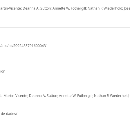
rtin-Vicente; Deanna A. Sutton; Annette W. Fothergill; Nathan P. Wiederhold; Jo
le/abs/pii/S0924857916000431
ion
 Martin-Vicente; Deanna A. Sutton; Annette W. Fothergill; Nathan P. Wiederhol
o-de-dades/