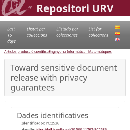
Repositori URV
Last
Llistat per
Llistado por
List for
15
col·leccions
colecciones
collections
days
Articles producció científica
Enginyeria Informàtica i Matemàtiques
Toward sensitive document
release with privacy
guarantees
Dades identificatives
Identificador:
PC:2536
Handle
:
https://hdl.handle.net/20.500.11797/PC2536