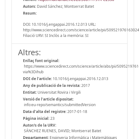
Autors:
David Sánchez; Montserrat Batet
Resum:
DOI: 10.1016/j.engappai.2016.12.013 URL:
http://www.sciencedirect.com/science/article/pii/S0952197616302
Filiació URV: SI Inclòs a la memòria: SI
Altres:
Enllaç font original:
https://www.sciencedirect.com/science/article/abs/pii/S09521976
via%3Dihub
DOI de l'article:
10.1016/j.engappai.2016.12.013
Any de publicació de la revista:
2017
Entitat:
Universitat Rovira i Virgili
Versió de l'article dipositat:
info:eu-repo/semantics/submittedVersion
Data d'alta del registre:
2017-01-18
Pàgina inicial:
23
Autor/s de la URV:
SÁNCHEZ RUENES, DAVID; Montserrat Batet
Departament:
Enginyeria Informàtica i Matemàtiques