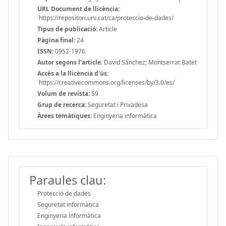
URL Document de llicència:
https://repositori.urv.cat/ca/proteccio-de-dades/
Tipus de publicació:
Article
Pàgina final:
24
ISSN:
0952-1976
Autor segons l'article:
David Sánchez; Montserrat Batet
Accès a la llicència d'ús:
https://creativecommons.org/licenses/by/3.0/es/
Volum de revista:
59
Grup de recerca:
Seguretat i Privadesa
Àrees temàtiques:
Enginyeria informàtica
Paraules clau:
Protecció de dades
Seguretat informàtica
Enginyeria informàtica