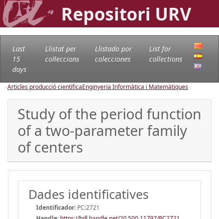
Repositori URV
Last
Llistat per
Llistado por
List for
15
col·leccions
colecciones
collections
days
Articles producció científica
Enginyeria Informàtica i Matemàtiques
Study of the period function
of a two-parameter family
of centers
Dades identificatives
Identificador:
PC:2721
Handle
:
https://hdl.handle.net/20.500.11797/PC2721