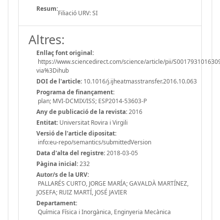
Resum:
Filiació URV: SI
Altres:
Enllaç font original:
https://www.sciencedirect.com/science/article/pii/S001793101630
via%3Dihub
DOI de l'article:
10.1016/j.ijheatmasstransfer.2016.10.063
Programa de finançament:
plan; MVI-DCMIX/ISS; ESP2014-53603-P
Any de publicació de la revista:
2016
Entitat:
Universitat Rovira i Virgili
Versió de l'article dipositat:
info:eu-repo/semantics/submittedVersion
Data d'alta del registre:
2018-03-05
Pàgina inicial:
232
Autor/s de la URV:
PALLARÉS CURTO, JORGE MARÍA; GAVALDÀ MARTÍNEZ,
JOSEFA; RUIZ MARTÍ, JOSÉ JAVIER
Departament:
Química Física i Inorgànica, Enginyeria Mecànica