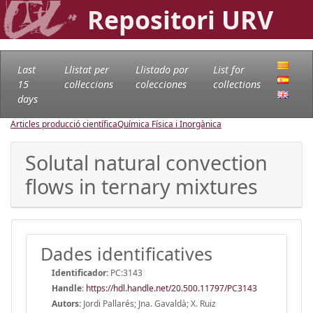
Repositori URV
Last
Llistat per
Llistado por
List for
15
col·leccions
colecciones
collections
days
Articles producció científica
Química Física i Inorgànica
Solutal natural convection
flows in ternary mixtures
Dades identificatives
Identificador:
PC:3143
Handle
:
https://hdl.handle.net/20.500.11797/PC3143
Autors:
Jordi Pallarés; Jna. Gavaldà; X. Ruiz