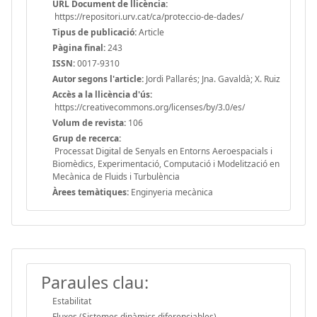
URL Document de llicència:
https://repositori.urv.cat/ca/proteccio-de-dades/
Tipus de publicació:
Article
Pàgina final:
243
ISSN:
0017-9310
Autor segons l'article:
Jordi Pallarés; Jna. Gavaldà; X. Ruiz
Accès a la llicència d'ús:
https://creativecommons.org/licenses/by/3.0/es/
Volum de revista:
106
Grup de recerca:
Processat Digital de Senyals en Entorns Aeroespacials i
Biomèdics, Experimentació, Computació i Modelització en
Mecànica de Fluids i Turbulència
Àrees temàtiques:
Enginyeria mecànica
Paraules clau:
Estabilitat
Fluxos (Sistemes dinàmics diferenciables)