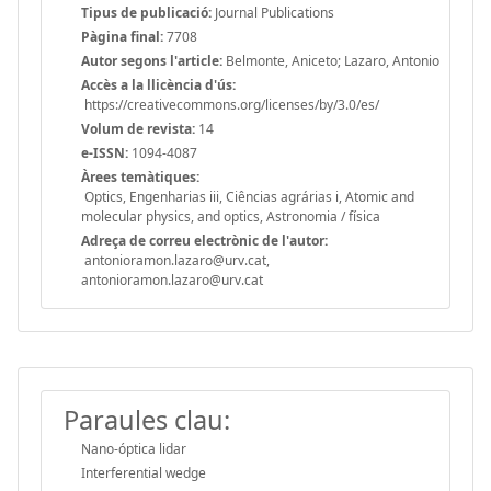
Tipus de publicació:
Journal Publications
Pàgina final:
7708
Autor segons l'article:
Belmonte, Aniceto; Lazaro, Antonio
Accès a la llicència d'ús:
https://creativecommons.org/licenses/by/3.0/es/
Volum de revista:
14
e-ISSN:
1094-4087
Àrees temàtiques:
Optics, Engenharias iii, Ciências agrárias i, Atomic and
molecular physics, and optics, Astronomia / física
Adreça de correu electrònic de l'autor:
antonioramon.lazaro@urv.cat,
antonioramon.lazaro@urv.cat
Paraules clau:
Nano-óptica lidar
Interferential wedge