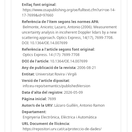
Enllaç font original:
https://www.osapublishing.org/oe/fulltext.cfm?uri=oe-14-
17-7699&id=97660
Referència de l'ítem segons les normes APA:
Belmonte, Aniceto; Lazaro, Antonio (2006). Measurement
uncertainty analysis in incoherent Doppler lidars by a new
scattering approach. Optics Express, 14(17), 7699-7708.
DOI: 10.1364/OE.14.007699
Referència a l'article segons font original:
Optics Express. 14 (17): 7699-7708
DOI de l'article:
10.1364/OE.14.007699
Any de publicació de la revista:
2006-08-21
Entitat:
Universitat Rovira i Virgili
Versió de l'article dipositat:
info:eu-repo/semantics/publishedVersion
Data d'alta del registre:
2026-05-09
Pàgina inicial:
7699
Autor/s de la URV:
Lázaro Guillén, Antonio Ramon
Departament:
Enginyeria Electrònica, Elèctrica i Automàtica
URL Document de llicència:
https://repositori.urv.cat/ca/proteccio-de-dades/