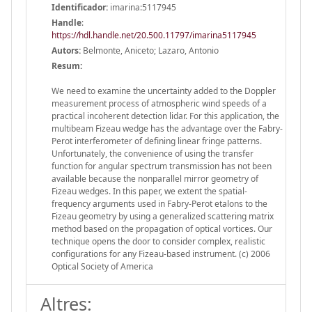
Identificador:
imarina:5117945
Handle
:
https://hdl.handle.net/20.500.11797/imarina5117945
Autors:
Belmonte, Aniceto; Lazaro, Antonio
Resum:
We need to examine the uncertainty added to the Doppler
measurement process of atmospheric wind speeds of a
practical incoherent detection lidar. For this application, the
multibeam Fizeau wedge has the advantage over the Fabry-
Perot interferometer of defining linear fringe patterns.
Unfortunately, the convenience of using the transfer
function for angular spectrum transmission has not been
available because the nonparallel mirror geometry of
Fizeau wedges. In this paper, we extent the spatial-
frequency arguments used in Fabry-Perot etalons to the
Fizeau geometry by using a generalized scattering matrix
method based on the propagation of optical vortices. Our
technique opens the door to consider complex, realistic
configurations for any Fizeau-based instrument. (c) 2006
Optical Society of America
Altres: