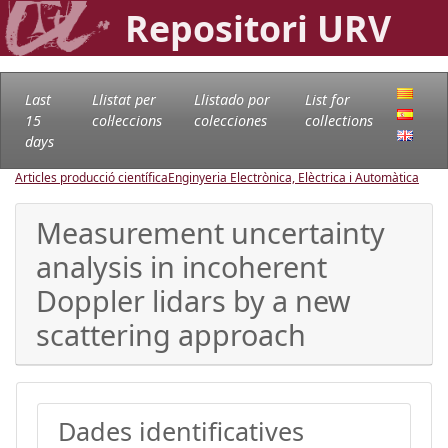
Repositori URV
Last
Llistat per
Llistado por
List for
15
col·leccions
colecciones
collections
days
Articles producció científica
Enginyeria Electrònica, Elèctrica i Automàtica
Measurement uncertainty
analysis in incoherent
Doppler lidars by a new
scattering approach
Dades identificatives