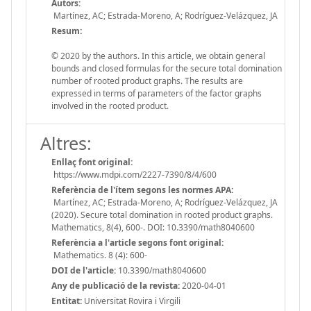
Autors:
Martínez, AC; Estrada-Moreno, A; Rodríguez-Velázquez, JA
Resum:
© 2020 by the authors. In this article, we obtain general
bounds and closed formulas for the secure total domination
number of rooted product graphs. The results are
expressed in terms of parameters of the factor graphs
involved in the rooted product.
Altres:
Enllaç font original:
https://www.mdpi.com/2227-7390/8/4/600
Referència de l'ítem segons les normes APA:
Martínez, AC; Estrada-Moreno, A; Rodríguez-Velázquez, JA
(2020). Secure total domination in rooted product graphs.
Mathematics, 8(4), 600-. DOI: 10.3390/math8040600
Referència a l'article segons font original:
Mathematics. 8 (4): 600-
DOI de l'article:
10.3390/math8040600
Any de publicació de la revista:
2020-04-01
Entitat:
Universitat Rovira i Virgili