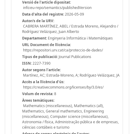
Versió de l'article dipositat:
info:eu-repo/semantics/publishedVersion
Data d'alta del registre:
2026-05-09
Autor/s de la URV:
CABRERA MARTÍNEZ, ABEL / Estrada Moreno, Alejandro /
Rodríguez Velázquez, Juan Alberto
Departament:
Enginyeria Informàtica i Matemàtiques
URL Document de llicència:
https://repositori.urv.cat/ca/proteccio-de-dades/
Tipus de publicació:
Journal Publications
ISSN:
2227-7390
Autor segons l'article:
Martínez, AC; Estrada-Moreno, A; Rodríguez-Velázquez, JA
Accès a la llicència d'ús:
https://creativecommons.org/licenses/by/3.0/es/
Volum de revista:
8
Àrees temàtiques:
Mathematics (miscellaneous), Mathematics (all),
Mathematics, General mathematics, Engineering
(miscellaneous), Computer science (miscellaneous),
Astronomia / física, Administração pública e de empresas,
ciências contábeis e turismo
Adreça de correu electrònic de l'autor: