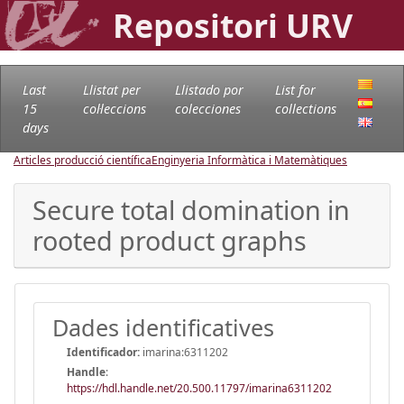
Repositori URV
Last
Llistat per
Llistado por
List for
15
col·leccions
colecciones
collections
days
Articles producció científica
Enginyeria Informàtica i Matemàtiques
Secure total domination in
rooted product graphs
Dades identificatives
Identificador:
imarina:6311202
Handle
:
https://hdl.handle.net/20.500.11797/imarina6311202