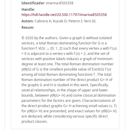
Identificador:
imarina:8505358
Handle
:
https://hdl.handle.net/20.500.11797/imarina8505358
Autors:
Cabrera A; Kuziak D; Peterin I; Yero IG
Resum:
© 2020 by the authors. Given a graph G without isolated
vertices, a total Roman dominating function for G is a
function f: V(G) → [0, 1, 2] such that every vertex u with f (u)
= 0 is adjacent to a vertex v with f (v) = 2, and the set of
vertices with positive labels induces a graph of minimum
degree at least one. The total Roman domination number
γtR(G) of G is the smallest possible value of ΣvεV(G) f (v)
among all total Roman dominating functions f . The total
Roman domination number of the direct product G× H of
the graphs G and H is studied in this work. Specifically,
several relationships, in the shape of upper and lower
bounds, between γtR(G× H) and some classical domination
parameters for the factors are given. Characterizations of
the direct product graphs G× H achieving small values (≤ 7)
for γtR(G× H) are presented, and exact values for γtR(G× H)
are deduced, while considering various specific direct
product classes.