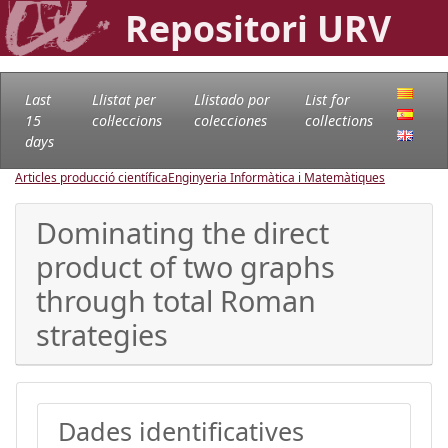
Repositori URV
Last
Llistat per
Llistado por
List for
15
col·leccions
colecciones
collections
days
Articles producció científica
Enginyeria Informàtica i Matemàtiques
Dominating the direct
product of two graphs
through total Roman
strategies
Dades identificatives