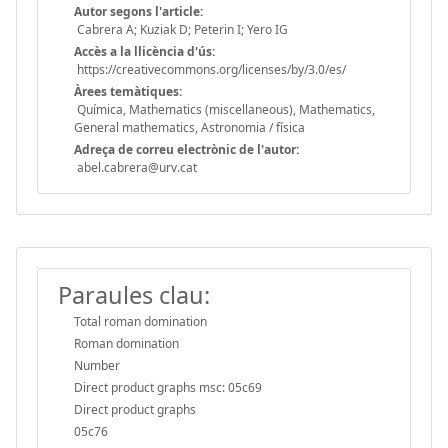
Autor segons l'article:
Cabrera A; Kuziak D; Peterin I; Yero IG
Accès a la llicència d'ús:
https://creativecommons.org/licenses/by/3.0/es/
Àrees temàtiques:
Química, Mathematics (miscellaneous), Mathematics,
General mathematics, Astronomia / física
Adreça de correu electrònic de l'autor:
abel.cabrera@urv.cat
Paraules clau:
Total roman domination
Roman domination
Number
Direct product graphs msc: 05c69
Direct product graphs
05c76