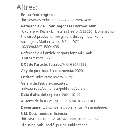
Altres:
Enllaç font original:
https://www.mdpi.com/2227-7390/8/9/1438
Referència de l'ítem segons les normes APA:
Cabrera A; Kuziak D; Peterin I; Yero IG (2020). Dominating
the direct product of two graphs through total Roman
strategies. Mathematics, 8(9), -. DOI:
10.3390/MATH8091438
Referència a l'article segons font original:
Mathematics. 8 (9):
DOI de l'article:
10.3390/MATH8091438
Any de publicació de la revista:
2020
Entitat:
Universitat Rovira i Virgili
Versió de l'article dipositat:
info:eu-repo/semantics/publishedVersion
Data d'alta del registre:
2021-10-10
Autor/s de la URV:
CABRERA MARTÍNEZ, ABEL
Departament:
Enginyeria Informàtica i Matemàtiques
URL Document de llicència:
https://repositori.urv.cat/ca/proteccio-de-dades/
Tipus de publicació:
Journal Publications