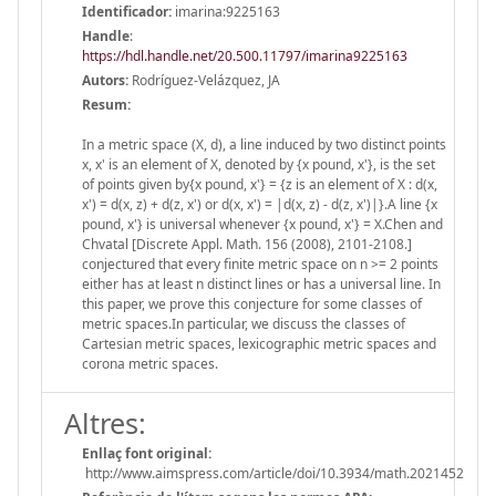
Identificador:
imarina:9225163
Handle
:
https://hdl.handle.net/20.500.11797/imarina9225163
Autors:
Rodríguez-Velázquez, JA
Resum:
In a metric space (X, d), a line induced by two distinct points
x, x' is an element of X, denoted by {x pound, x'}, is the set
of points given by{x pound, x'} = {z is an element of X : d(x,
x') = d(x, z) + d(z, x') or d(x, x') = |d(x, z) - d(z, x')|}.A line {x
pound, x'} is universal whenever {x pound, x'} = X.Chen and
Chvatal [Discrete Appl. Math. 156 (2008), 2101-2108.]
conjectured that every finite metric space on n >= 2 points
either has at least n distinct lines or has a universal line. In
this paper, we prove this conjecture for some classes of
metric spaces.In particular, we discuss the classes of
Cartesian metric spaces, lexicographic metric spaces and
corona metric spaces.
Altres:
Enllaç font original:
http://www.aimspress.com/article/doi/10.3934/math.2021452