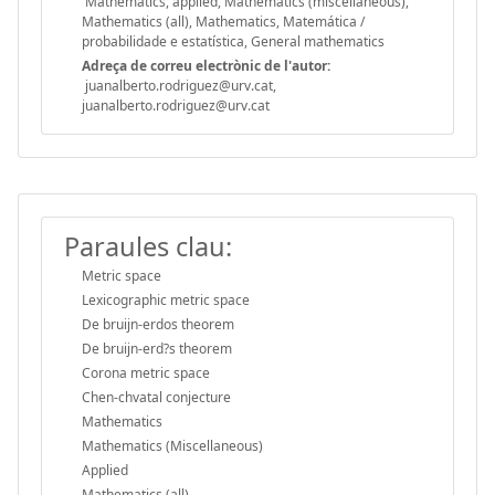
Mathematics, applied, Mathematics (miscellaneous),
Mathematics (all), Mathematics, Matemática /
probabilidade e estatística, General mathematics
Adreça de correu electrònic de l'autor:
juanalberto.rodriguez@urv.cat,
juanalberto.rodriguez@urv.cat
Paraules clau:
Metric space
Lexicographic metric space
De bruijn-erdos theorem
De bruijn-erd?s theorem
Corona metric space
Chen-chvatal conjecture
Mathematics
Mathematics (Miscellaneous)
Applied
Mathematics (all)