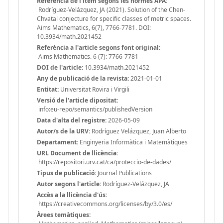
Referència de l'ítem segons les normes APA:
Rodríguez-Velázquez, JA (2021). Solution of the Chen-
Chvatal conjecture for specific classes of metric spaces.
Aims Mathematics, 6(7), 7766-7781. DOI:
10.3934/math.2021452
Referència a l'article segons font original:
Aims Mathematics. 6 (7): 7766-7781
DOI de l'article:
10.3934/math.2021452
Any de publicació de la revista:
2021-01-01
Entitat:
Universitat Rovira i Virgili
Versió de l'article dipositat:
info:eu-repo/semantics/publishedVersion
Data d'alta del registre:
2026-05-09
Autor/s de la URV:
Rodríguez Velázquez, Juan Alberto
Departament:
Enginyeria Informàtica i Matemàtiques
URL Document de llicència:
https://repositori.urv.cat/ca/proteccio-de-dades/
Tipus de publicació:
Journal Publications
Autor segons l'article:
Rodríguez-Velázquez, JA
Accès a la llicència d'ús:
https://creativecommons.org/licenses/by/3.0/es/
Àrees temàtiques: