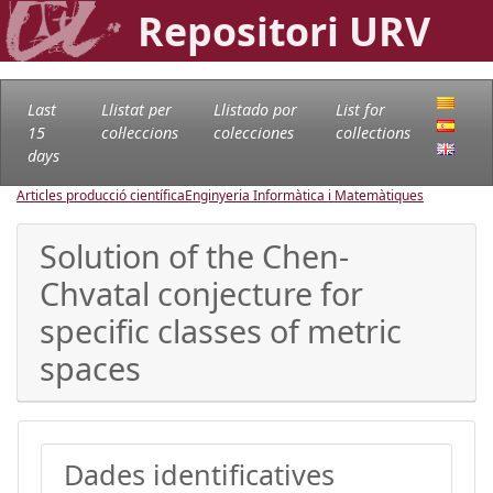
Repositori URV
Last
Llistat per
Llistado por
List for
15
col·leccions
colecciones
collections
days
Articles producció científica
Enginyeria Informàtica i Matemàtiques
Solution of the Chen-
Chvatal conjecture for
specific classes of metric
spaces
Dades identificatives