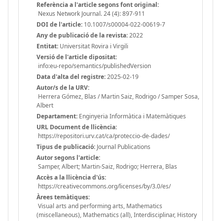
Referència a l'article segons font original:
Nexus Network Journal. 24 (4): 897-911
DOI de l'article:
10.1007/s00004-022-00619-7
Any de publicació de la revista:
2022
Entitat:
Universitat Rovira i Virgili
Versió de l'article dipositat:
info:eu-repo/semantics/publishedVersion
Data d'alta del registre:
2025-02-19
Autor/s de la URV:
Herrera Gómez, Blas / Martin Saiz, Rodrigo / Samper Sosa,
Albert
Departament:
Enginyeria Informàtica i Matemàtiques
URL Document de llicència:
https://repositori.urv.cat/ca/proteccio-de-dades/
Tipus de publicació:
Journal Publications
Autor segons l'article:
Samper, Albert; Martin-Saiz, Rodrigo; Herrera, Blas
Accès a la llicència d'ús:
https://creativecommons.org/licenses/by/3.0/es/
Àrees temàtiques:
Visual arts and performing arts, Mathematics
(miscellaneous), Mathematics (all), Interdisciplinar, History