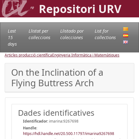
Repositori URV
Last
Llistat per
Llistado por
List for
15
col·leccions
colecciones
collections
days
Articles producció científica
Enginyeria Informàtica i Matemàtiques
On the Inclination of a
Flying Buttress Arch
Dades identificatives
Identificador:
imarina:9267698
Handle
:
https://hdl.handle.net/20.500.11797/imarina9267698