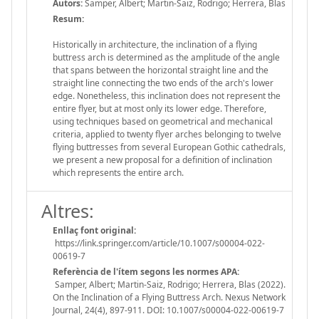
Autors:
Samper, Albert; Martin-Saiz, Rodrigo; Herrera, Blas
Resum:
Historically in architecture, the inclination of a flying
buttress arch is determined as the amplitude of the angle
that spans between the horizontal straight line and the
straight line connecting the two ends of the arch's lower
edge. Nonetheless, this inclination does not represent the
entire flyer, but at most only its lower edge. Therefore,
using techniques based on geometrical and mechanical
criteria, applied to twenty flyer arches belonging to twelve
flying buttresses from several European Gothic cathedrals,
we present a new proposal for a definition of inclination
which represents the entire arch.
Altres:
Enllaç font original:
https://link.springer.com/article/10.1007/s00004-022-
00619-7
Referència de l'ítem segons les normes APA:
Samper, Albert; Martin-Saiz, Rodrigo; Herrera, Blas (2022).
On the Inclination of a Flying Buttress Arch. Nexus Network
Journal, 24(4), 897-911. DOI: 10.1007/s00004-022-00619-7