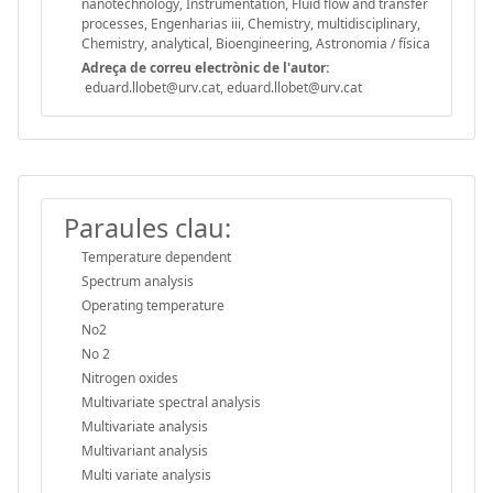
nanotechnology, Instrumentation, Fluid flow and transfer
processes, Engenharias iii, Chemistry, multidisciplinary,
Chemistry, analytical, Bioengineering, Astronomia / física
Adreça de correu electrònic de l'autor:
eduard.llobet@urv.cat, eduard.llobet@urv.cat
Paraules clau:
Temperature dependent
Spectrum analysis
Operating temperature
No2
No 2
Nitrogen oxides
Multivariate spectral analysis
Multivariate analysis
Multivariant analysis
Multi variate analysis