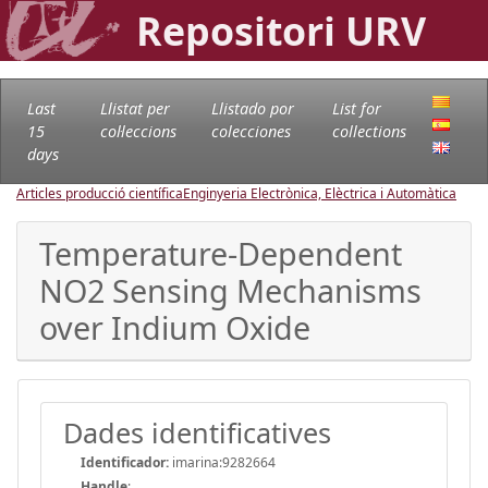
Repositori URV
Last
Llistat per
Llistado por
List for
15
col·leccions
colecciones
collections
days
Articles producció científica
Enginyeria Electrònica, Elèctrica i Automàtica
Temperature-Dependent
NO2 Sensing Mechanisms
over Indium Oxide
Dades identificatives
Identificador:
imarina:9282664
Handle
: