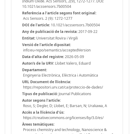
Indium Oxide. Acs Sensors, 2(9), 1272-1277. DOI:
10.1021/acssensors.7b00504
Referència a l'article segons font original:
Acs Sensors. 2 (9): 1272-1277
DOI de l'article:
10.1021/acssensors.7b00504
Any de publicació de la revista:
2017-09-22
Entitat:
Universitat Rovira i Virgili
Versió de l'article dipositat:
info:eu-repo/semantics/acceptedVersion
Data d'alta del registre:
2026-05-09
Autor/s de la URV:
Llobet Valero, Eduard
Departament:
Enginyeria Electrònica, Elèctrica i Automàtica
URL Document de llicència:
https://repositori.urv.cat/ca/proteccio-de-dades/
Tipus de publicació:
Journal Publications
Autor segons l'article:
Roso, S; Degler, D; Llobet, E; Barsan, N; Urakawa, A
Accès a la llicència d'ús:
https://creativecommons.org/licenses/by/3.0/es/
Àrees temàtiques:
Process chemistry and technology, Nanoscience &