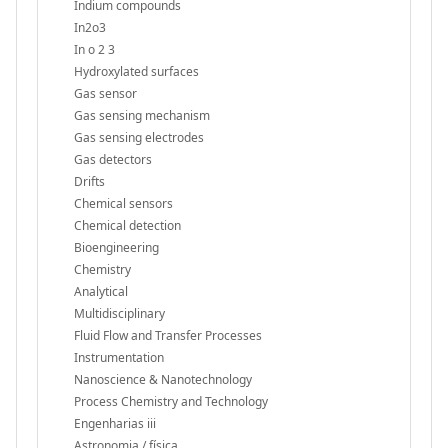
Indium compounds
In2o3
In o 2 3
Hydroxylated surfaces
Gas sensor
Gas sensing mechanism
Gas sensing electrodes
Gas detectors
Drifts
Chemical sensors
Chemical detection
Bioengineering
Chemistry
Analytical
Multidisciplinary
Fluid Flow and Transfer Processes
Instrumentation
Nanoscience & Nanotechnology
Process Chemistry and Technology
Engenharias iii
Astronomia / física