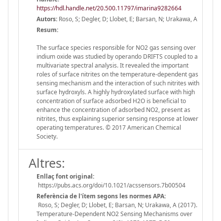
https://hdl.handle.net/20.500.11797/imarina9282664
Autors:
Roso, S; Degler, D; Llobet, E; Barsan, N; Urakawa, A
Resum:
The surface species responsible for NO2 gas sensing over
indium oxide was studied by operando DRIFTS coupled to a
multivariate spectral analysis. It revealed the important
roles of surface nitrites on the temperature-dependent gas
sensing mechanism and the interaction of such nitrites with
surface hydroxyls. A highly hydroxylated surface with high
concentration of surface adsorbed H2O is beneficial to
enhance the concentration of adsorbed NO2, present as
nitrites, thus explaining superior sensing response at lower
operating temperatures. © 2017 American Chemical
Society.
Altres:
Enllaç font original:
https://pubs.acs.org/doi/10.1021/acssensors.7b00504
Referència de l'ítem segons les normes APA:
Roso, S; Degler, D; Llobet, E; Barsan, N; Urakawa, A (2017).
Temperature-Dependent NO2 Sensing Mechanisms over