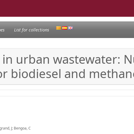
nes
List for collections
n in urban wastewater: 
or biodiesel and methan
egrand, J; Bengoa, C