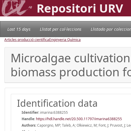
Repositori URV
Last 15 days
Llistat per col·leccions
Llistado por coleccio
Articles producció científica
Enginyeria Química
Microalgae cultivatio
biomass production f
Identification data
Identifier:
imarina:6388255
Handle
:
https://hdl.handle.net/20.500.11797/imarina6388255
Authors:
Caporgno, MP; Taleb, A; Olkiewicz, M; Font, J; Pruvost, J; L