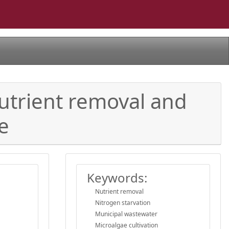
Nutrient removal and
e
Keywords:
Nutrient removal
Nitrogen starvation
Municipal wastewater
Microalgae cultivation