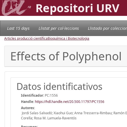
Repositori URV
Last 15 days
Llistat per col·leccions
Llistado por coleccio
Articles producció científica
Bioquímica i Biotecnologia
Effects of Polyphenol
Datos identificativos
Identificador:
PC:1556
Handle
:
https://hdl.handle.net/20.500.11797/PC1556
Autores:
Jordi Salas-Salvadó; Xiaohui Guo; Anna Tresserra-Rimbau; Ramón 
Corella; Rosa M. Lamuela-Raventós
Resumen: