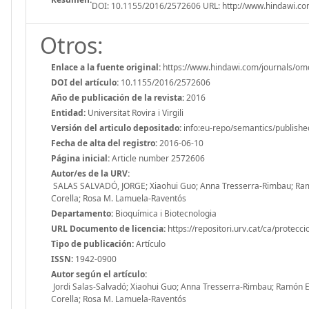
DOI: 10.1155/2016/2572606 URL: http://www.hindawi.c
Otros:
Enlace a la fuente original:
https://www.hindawi.com/journals/om
DOI del artículo:
10.1155/2016/2572606
Año de publicación de la revista:
2016
Entidad:
Universitat Rovira i Virgili
Versión del articulo depositado:
info:eu-repo/semantics/publishe
Fecha de alta del registro:
2016-06-10
Página inicial:
Article number 2572606
Autor/es de la URV:
SALAS SALVADÓ, JORGE; Xiaohui Guo; Anna Tresserra-Rimbau; Ramó
Corella; Rosa M. Lamuela-Raventós
Departamento:
Bioquímica i Biotecnologia
URL Documento de licencia:
https://repositori.urv.cat/ca/protecc
Tipo de publicación:
Artículo
ISSN:
1942-0900
Autor según el artículo:
Jordi Salas-Salvadó; Xiaohui Guo; Anna Tresserra-Rimbau; Ramón 
Corella; Rosa M. Lamuela-Raventós