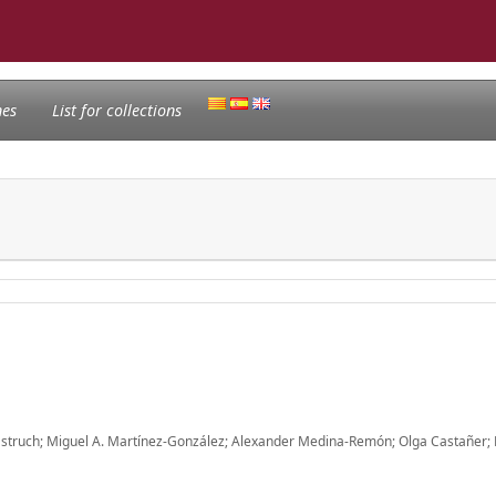
nes
List for collections
Estruch; Miguel A. Martínez-González; Alexander Medina-Remón; Olga Castañer;