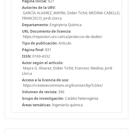
Página inicial:
821
Autor/es de la URV:
GARCÍA ALVAREZ, MAYRA; Didier Tichit; MEDINA CABELLO,
FRANCISCO; Jordi Llorca
Departamento:
Enginyeria Química
URL Documento de licencia:
https://repositori.urv.cat/ca/proteccio-de-dades/
Tipo de publicación:
Artículo
Página final:
831
ISSN:
0169-4332
Autor según el artículo:
Mayra G. Álvarez; Didier Tichit; Francesc Medina; Jordi
Llorca
Acceso a la licencia de uso:
https://creativecommons.org/licenses/by/3.0/es/
Volumen de revista:
396
Grupo de investigación:
Catàlisi heterogènia
Áreas temáticas:
Ingeniería química