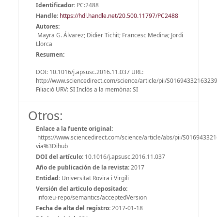
Identificador:
PC:2488
Handle
:
https://hdl.handle.net/20.500.11797/PC2488
Autores:
Mayra G. Álvarez; Didier Tichit; Francesc Medina; Jordi
Llorca
Resumen:
DOI: 10.1016/j.apsusc.2016.11.037 URL:
http://www.sciencedirect.com/science/article/pii/S0169433216323
Filiació URV: SI Inclòs a la memòria: SI
Otros:
Enlace a la fuente original:
https://www.sciencedirect.com/science/article/abs/pii/S01694332
via%3Dihub
DOI del artículo:
10.1016/j.apsusc.2016.11.037
Año de publicación de la revista:
2017
Entidad:
Universitat Rovira i Virgili
Versión del articulo depositado:
info:eu-repo/semantics/acceptedVersion
Fecha de alta del registro:
2017-01-18