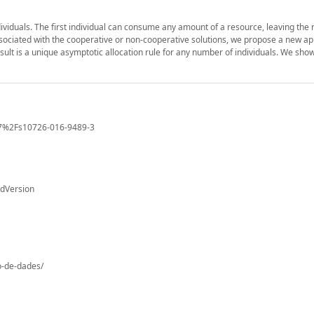
ndividuals. The first individual can consume any amount of a resource, leaving the
 associated with the cooperative or non-cooperative solutions, we propose a new 
ult is a unique asymptotic allocation rule for any number of individuals. We show 
1007%2Fs10726-016-9489-3
edVersion
io-de-dades/