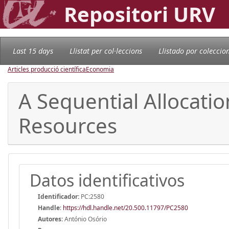
Repositori URV
Last 15 days
Llistat per col·leccions
Llistado por coleccio
Articles producció científica
Economia
A Sequential Allocati
Resources
Datos identificativos
Identificador:
PC:2580
Handle
:
https://hdl.handle.net/20.500.11797/PC2580
Autores:
António Osório