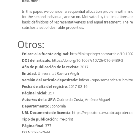
Resumen:
In this paper, we consider a sequential allocation problem with n i
for the second individual, and so on. Motivated by the limitations
basic definitions of representativeness and equal treatment. The res
satisfies a set of desirable properties.
Otros:
Enlace a la fuente original:
http://link.springer.com/article/10.
DOI del artículo:
https://doi.org/10.1007/s10726-016-9489-3
Año de publicación de la revista:
2017
Entidad:
Universitat Rovira i Virgili
Versión del articulo depositado:
info:eu-repo/semantics/submitt
Fecha de alta del registro:
2017-02-16
Página inicial:
357
Autor/es de la URV:
Osório da Costa, António Miguel
Departamento:
Economia
URL Documento de licencia:
https://repositori.urv.cat/ca/protecc
Tipo de publicación:
Pre-print
Página final:
377
ISSN:
0926-2644