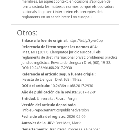
membres. En aquest context, en ocasions s’apliquen de
forma distinta les mateixes normes perquè els operadors
nacionals llegeixen i interpreten els preceptes dels
reglaments en un sentit intern i no europeu.
Otros:
Enlace a la fuente original:
https://bit.ly/3ywrCop
Referencia de l'ítem segons les normes APA:
Mas, MFI (2017). Llenguatge jurídic europeu i els
reglaments de dret internacional privat: problemes pràctics
juridicolingüístics. Revista de Llengua i Dret, (68), 19-32.
DOI: 10.2436/rld.i68.2017.2930
Referencia al articulo segun fuente origial:
Revista de Llengua i Dret. (68): 19-32
DOI del artículo:
10.2436/rld.i68.2017.2930
Año de publicación de la revista:
2017-12-01
Entidad:
Universitat Rovira i Virgili
Versión del articulo depositado:
info:eu-repo/semantics/publishedVersion
Fecha de alta del registro:
2026-05-09
Autor/es de la URV:
Font Mas, Maria
Departamento:
Dret Privat, Processal i Financer