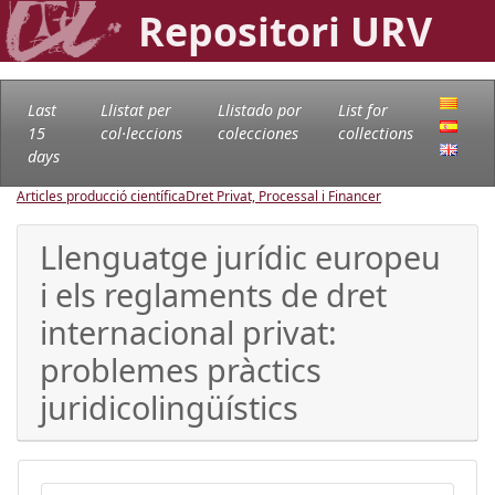
Repositori URV
Last
Llistat per
Llistado por
List for
15
col·leccions
colecciones
collections
days
Articles producció científica
Dret Privat, Processal i Financer
Llenguatge jurídic europeu
i els reglaments de dret
internacional privat:
problemes pràctics
juridicolingüístics