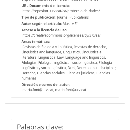
URL Documento de licencia:
https://repositori.urv.cat/ca/proteccio-de-dades/
Tipo de publicación:
Journal Publications
Autor según el artículo:
Mas, MFI
Acceso a la licencia de uso:
https://creativecommons.org/licenses/by/3.0/es/
Áreas temáticas:
Revistas de filología y linüística, Revistas de derecho,
Linguistics and language, Linguistics, Linguística e
literatura, Lingüística, Law, Language and linguistics,
Filologías, Filologia, lingüística i sociolingüística, Filología
lingüística y sociolingüística, Dret, Derecho multidisciplinar,
Derecho, Ciencias sociales, Ciencias jurídicas, Ciencias
humanas
Direcció de correo del autor:
maria.font@urv.cat, maria.font@urv.cat
Palabras clave: