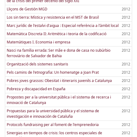
de la crisis del primer decenio del siglo XXI
Lliçons de Gestión MGD
2012
Los sin tierra: Mística y resistencia en el MST de Brasil
2012
Marc jurídic de l'estalvi d'aigua : Especial referència a l'àmbit local
2012
Matemàtica Discreta II: Aritmètica i teoria de la codificació
2012
Matemàtiques I. Economia i empresa
2012
Nasci na família errada: Ser mãe e dona de casa no subúrbio
2012
ferroviário de Salvador de Bahia
Organització dels sistemes sanitaris
2012
Pels camins de l'etnografia: Un homenatge a Joan Prat
2012
Pobres joves grassos: Obesitat i itineraris juvenils a Catalunya
2012
Pobreza y discapacidad en España
2012
Propostes per a la universitat pública i el sistema de recerca i
2012
innovació de Catalunya
Propuestas para la universidad pública y el sistema de
2012
investigación e innovación de Cataluña
Protocols fundraising per al foment de l'emprenedoria
2012
Sinergias en tiempos de crisis: los centros especiales de
2012