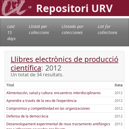
Repositori URV
Last
Llistat per
Llistado por
List for
15
col·leccions
colecciones
collections
days
Llibres electrònics de producció
científica
: 2012
Un totat de 34 resultats.
Títol
Data
Alimentación, salud y cultura: encuentros interdisciplinares
2012
Aprendre a través de la veu de l'experiència
2012
Compromiso y competitividad en las organizaciones
2012
Defensa de la democràcia
2012
Desenvolupament experimental de nous tractaments antifúngics
2012