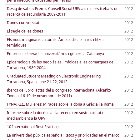
per a infeccions causades per llevats
Desig de saber: Premis Consell Social URV als millors treballs de
2012
recerca de secundària 2009-2011
Dones i universitat
2012
El segle de les dones
2012
Els nous imaginaris culturals: Àmbits disciplinaris i fitxes
2012
temàtiques
Empreses derivades universitàries i gènere a Catalunya
2012
Epidemologia de les neoplàsies limfoides a les comarques de
2012
Tarragona, 1980-2004
Graduated Student Meeting on Electronic Engineering,
2012
Tarragona, Spain. June 21-22, 2012
Iberos del Ebro: actas del II congreso internacional (Alcañiz-
2012
Tivissa, 16-19 de noviembre de 2011)
ΓΥΝΑIΚΕΣ, Mulieres: Mirades sobre la dona a Grècia i a Roma
2012
Informe sobre la docència i la recerca en sostenibilitat i
2012
mediambient a la URV
10 International Best Practices
2012
La universidad pública española: Retos y prioridades en el marco
2012