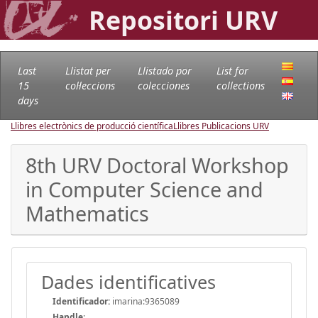
Repositori URV
Last
Llistat per
Llistado por
List for
15
col·leccions
colecciones
collections
days
Llibres electrònics de producció científica
Llibres Publicacions URV
8th URV Doctoral Workshop
in Computer Science and
Mathematics
Dades identificatives
Identificador:
imarina:9365089
Handle
: