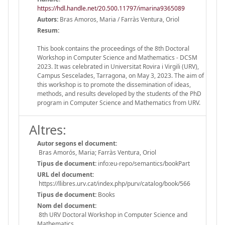
https://hdl.handle.net/20.500.11797/imarina9365089
Autors:
Bras Amoros, Maria / Farràs Ventura, Oriol
Resum:
This book contains the proceedings of the 8th Doctoral
Workshop in Computer Science and Mathematics - DCSM
2023. It was celebrated in Universitat Rovira i Virgili (URV),
Campus Sescelades, Tarragona, on May 3, 2023. The aim of
this workshop is to promote the dissemination of ideas,
methods, and results developed by the students of the PhD
program in Computer Science and Mathematics from URV.
Altres:
Autor segons el document:
Bras Amorós, Maria; Farràs Ventura, Oriol
Tipus de document:
info:eu-repo/semantics/bookPart
URL del document:
https://llibres.urv.cat/index.php/purv/catalog/book/566
Tipus de document:
Books
Nom del document:
8th URV Doctoral Workshop in Computer Science and
Mathematics