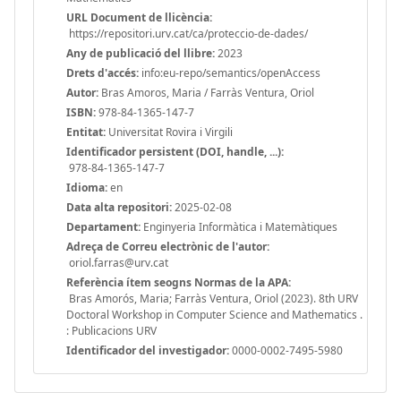
URL Document de llicència:
https://repositori.urv.cat/ca/proteccio-de-dades/
Any de publicació del llibre:
2023
Drets d'accés:
info:eu-repo/semantics/openAccess
Autor:
Bras Amoros, Maria / Farràs Ventura, Oriol
ISBN:
978-84-1365-147-7
Entitat:
Universitat Rovira i Virgili
Identificador persistent (DOI, handle, ...):
978-84-1365-147-7
Idioma:
en
Data alta repositori:
2025-02-08
Departament:
Enginyeria Informàtica i Matemàtiques
Adreça de Correu electrònic de l'autor:
oriol.farras@urv.cat
Referència ítem seogns Normas de la APA:
Bras Amorós, Maria; Farràs Ventura, Oriol (2023). 8th URV
Doctoral Workshop in Computer Science and Mathematics .
: Publicacions URV
Identificador del investigador:
0000-0002-7495-5980