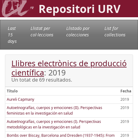
Repositori URV
Last
Llistat per
Llistado por
List for
15
col·leccions
colecciones
collections
days
Llibres electrònics de producció
científica
: 2019
Un totat de 69 resultados.
Título
Fecha
Aureli Capmany
2019
Autoetnografías, cuerpos y emociones (II). Perspectivas
2019
feministas en la investigación en salud
Autoetnografías, cuerpos y emociones (I). Perspectivas
2019
metodológicas en la investigación en salud
Bombs over Biscay, Barcelona and Dresden (1937-1945): From
2019