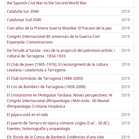
the Spanish Civil War to the Second World War
Cataluña Sur 2040
2019
Catalunya Sud 2040
2019
Cien años de la Primera Guerra Mundial. El fracaso de la paz
2019
Congrés Internacional 80 aniversari de la Guerra Civil
2019
Espanyola: Comunicacions
De l'erudit al turista : inici de la projecció del patrimoni artístic i
2019
cultural de Tarragona : 1834-1933
El Club de Joves [1965–1976]. El ressorgiment de la cultura
2019
catalana i catalanista a Tarragona
El Club Gimnàstic de Tarragona (1886-2000)
2019
El Cos de Bombers de Tarragona (1858-2008)
2019
El cristianisme en l’Antiguitat Tardana. Noves perspectives: 4t
2019
Congrés Internacional d’Arqueologia i Món Antic. VII Reunió
d'Arqueologia Cristiana Hispànica
El pájaro está en el nido
2019
El puerto de Tarraco en época romana: (siglos II aC - III dC).
2019
Fuentes, historiografía y arqueología
Els fòssils de la Conca de Barberà: Evidències d'una vida
2019