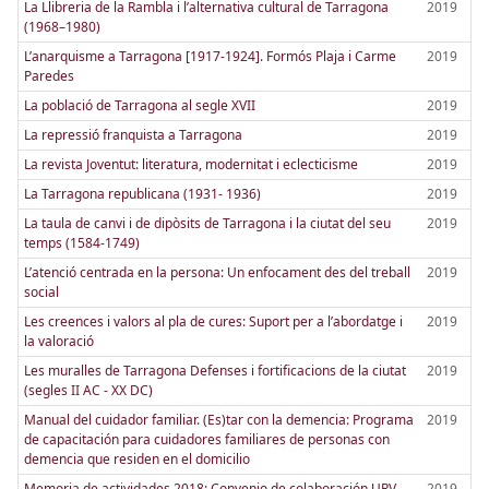
La Llibreria de la Rambla i l’alternativa cultural de Tarragona
2019
(1968–1980)
L’anarquisme a Tarragona [1917-1924]. Formós Plaja i Carme
2019
Paredes
La població de Tarragona al segle XVII
2019
La repressió franquista a Tarragona
2019
La revista Joventut: literatura, modernitat i eclecticisme
2019
La Tarragona republicana (1931- 1936)
2019
La taula de canvi i de dipòsits de Tarragona i la ciutat del seu
2019
temps (1584-1749)
L’atenció centrada en la persona: Un enfocament des del treball
2019
social
Les creences i valors al pla de cures: Suport per a l’abordatge i
2019
la valoració
Les muralles de Tarragona Defenses i fortificacions de la ciutat
2019
(segles II AC - XX DC)
Manual del cuidador familiar. (Es)tar con la demencia: Programa
2019
de capacitación para cuidadores familiares de personas con
demencia que residen en el domicilio
Memoria de actividades 2018: Convenio de colaboración URV-
2019