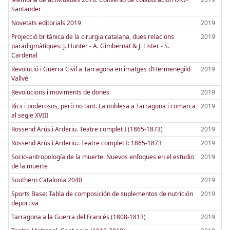
Santander
Novetats editorials 2019
2019
Projecció britànica de la cirurgia catalana, dues relacions
2019
paradigmàtiques: J. Hunter - A. Gimbernat & J. Lister - S.
Cardenal
Revolució i Guerra Civil a Tarragona en imatges d’Hermenegild
2019
Vallvé
Revolucions i moviments de dones
2019
Rics i poderosos, però no tant. La noblesa a Tarragona i comarca
2019
al segle XVIII
Rossend Arús i Arderiu. Teatre complet I (1865-1873)
2019
Rossend Arús i Arderiu.: Teatre complet I: 1865-1873
2019
Socio-antropología de la muerte. Nuevos enfoques en el estudio
2019
de la muerte
Southern Catalonia 2040
2019
Sports Base: Tabla de composición de suplementos de nutrición
2019
deportiva
Tarragona a la Guerra del Francès (1808-1813)
2019