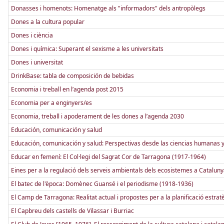
Donasses i homenots: Homenatge als "informadors" dels antropòlegs
Dones a la cultura popular
Dones i ciència
Dones i química: Superant el sexisme a les universitats
Dones i universitat
DrinkBase: tabla de composición de bebidas
Economia i treball en l’agenda post 2015
Economia per a enginyers/es
Economia, treball i apoderament de les dones a l’agenda 2030
Educación, comunicación y salud
Educación, comunicación y salud: Perspectivas desde las ciencias humanas y
Educar en femení: El Col·legi del Sagrat Cor de Tarragona (1917-1964)
Eines per a la regulació dels serveis ambientals dels ecosistemes a Catalun
El batec de l'època: Domènec Guansé i el periodisme (1918-1936)
El Camp de Tarragona: Realitat actual i propostes per a la planificació estrat
El Capbreu dels castells de Vilassar i Burriac