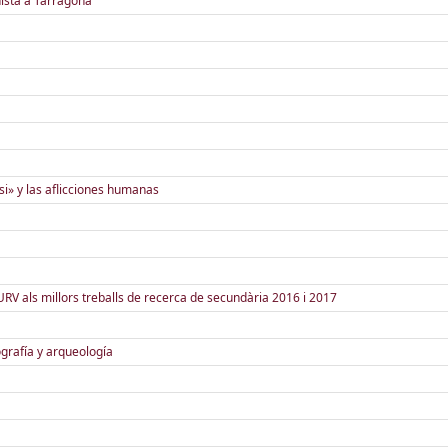
nista a Tarragona
si» y las aflicciones humanas
l URV als millors treballs de recerca de secundària 2016 i 2017
ografía y arqueología