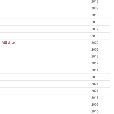
2012
2022
2013
2013
2017
2019
 VIII d.n.e.)
2022
2009
2012
2012
2014
2018
2021
2021
2018
2009
2010