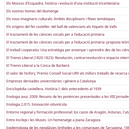
Els Mossos d'Esquadra, història i evolució d'una institució tricentenària
Els nostres homes del diumenge
Els nous imaginaris culturals: Àmbits disciplinaris i fitxes temàtiques
Els orígens del fet casteller: del ball de valencians als Xiquets de Valls
El tractament de les ciències socials per a l'educació primària
El tractament de les ciències socials per a l'educació primària: proposta teòri
El treball cooperatiu: Una estratègia per ensenyar i aprendre des de les cièn
El Trienio Liberal (1820-1823): Revolución, contrarrevolución e impacto inter
El Trienni Liberal a la Conca de Barberà
El valor de l'esforç: Premis Consell Social URV als millors treballs de recerc
Empreses derivades universitàries i gènere a Catalunya
Enciclopèdia castellera. Història I: dels antecedents al 1939
Enologia avui, 2009: Resums de les ponències presentades a les VIII Jornades 
Enologia 2.015. Innovación vitivinícola
Entorno regional y formación profesional: los casos de Aragón, Asturias, Ca
Entre Asclepi i les Muses. Un homenatge a Joana Zaragoza
Epidemologia de les neoplàsies limfoides a les comarques de Tarragona, 1