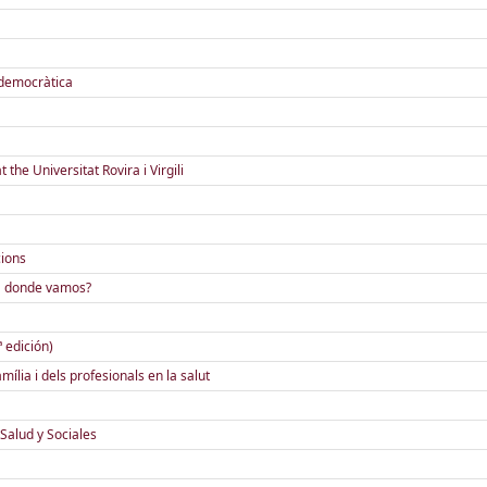
 democràtica
he Universitat Rovira i Virgili
cions
ia donde vamos?
ª edición)
ília i dels profesionals en la salut
 Salud y Sociales