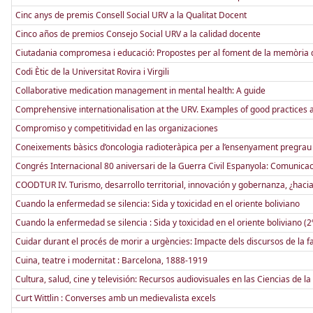
Cinc anys de premis Consell Social URV a la Qualitat Docent
Cinco años de premios Consejo Social URV a la calidad docente
Ciutadania compromesa i educació: Propostes per al foment de la memòria
Codi Ètic de la Universitat Rovira i Virgili
Collaborative medication management in mental health: A guide
Comprehensive internationalisation at the URV. Examples of good practices at t
Compromiso y competitividad en las organizaciones
Coneixements bàsics d’oncologia radioteràpica per a l’ensenyament pregrau
Congrés Internacional 80 aniversari de la Guerra Civil Espanyola: Comunica
COODTUR IV. Turismo, desarrollo territorial, innovación y gobernanza, ¿hac
Cuando la enfermedad se silencia: Sida y toxicidad en el oriente boliviano
Cuando la enfermedad se silencia : Sida y toxicidad en el oriente boliviano (2
Cuidar durant el procés de morir a urgències: Impacte dels discursos de la fam
Cuina, teatre i modernitat : Barcelona, 1888-1919
Cultura, salud, cine y televisión: Recursos audiovisuales en las Ciencias de la
Curt Wittlin : Converses amb un medievalista excels