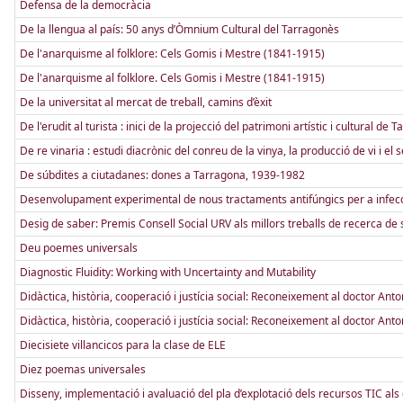
Defensa de la democràcia
De la llengua al país: 50 anys d’Òmnium Cultural del Tarragonès
De l'anarquisme al folklore: Cels Gomis i Mestre (1841-1915)
De l'anarquisme al folklore. Cels Gomis i Mestre (1841-1915)
De la universitat al mercat de treball, camins d’èxit
De l'erudit al turista : inici de la projecció del patrimoni artístic i cultural d
De re vinaria : estudi diacrònic del conreu de la vinya, la producció de vi i el s
De súbdites a ciutadanes: dones a Tarragona, 1939-1982
Desenvolupament experimental de nous tractaments antifúngics per a infecc
Desig de saber: Premis Consell Social URV als millors treballs de recerca d
Deu poemes universals
Diagnostic Fluidity: Working with Uncertainty and Mutability
Didàctica, història, cooperació i justícia social: Reconeixement al doctor Ant
Didàctica, història, cooperació i justícia social: Reconeixement al doctor Ant
Diecisiete villancicos para la clase de ELE
Diez poemas universales
Disseny, implementació i avaluació del pla d’explotació dels recursos TIC als