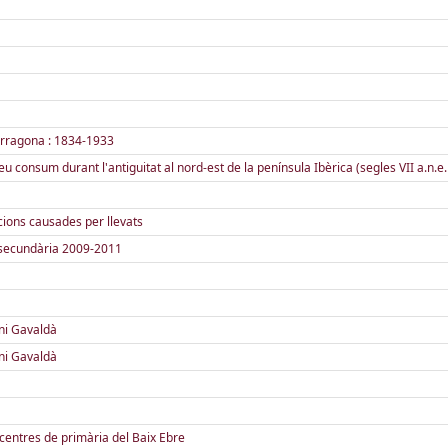
e Tarragona : 1834-1933
eu consum durant l'antiguitat al nord-est de la península Ibèrica (segles VII a.n.e. -
ions causades per llevats
e secundària 2009-2011
oni Gavaldà
oni Gavaldà
 centres de primària del Baix Ebre