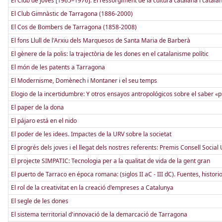
El Club de Joves [1965–1976]. El ressorgiment de la cultura catalana i catala
El Club Gimnàstic de Tarragona (1886-2000)
El Cos de Bombers de Tarragona (1858-2008)
El fons Llull de l'Arxiu dels Marquesos de Santa Maria de Barberà
El gènere de la polis: la trajectòria de les dones en el catalanisme polític
El món de les patents a Tarragona
El Modernisme, Domènech i Montaner i el seu temps
Elogio de la incertidumbre: Y otros ensayos antropológicos sobre el saber «p
El paper de la dona
El pájaro está en el nido
El poder de les idees. Impactes de la URV sobre la societat
El progrés dels joves i el llegat dels nostres referents: Premis Consell Socia
El projecte SIMPATIC: Tecnologia per a la qualitat de vida de la gent gran
El puerto de Tarraco en época romana: (siglos II aC - III dC). Fuentes, histori
El rol de la creativitat en la creació d'empreses a Catalunya
El segle de les dones
El sistema territorial d'innovació de la demarcació de Tarragona