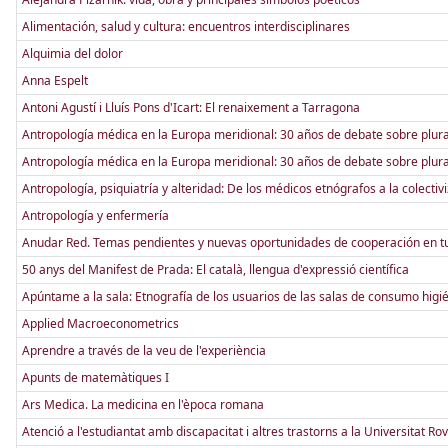
Alimentación, salud y cultura: encuentros interdisciplinares
Alquimia del dolor
Anna Espelt
Antoni Agustí i Lluís Pons d'Icart: El renaixement a Tarragona
Antropología médica en la Europa meridional: 30 años de debate sobre plura
Antropología médica en la Europa meridional: 30 años de debate sobre plura
Antropología, psiquiatría y alteridad: De los médicos etnógrafos a la colectiv
Antropología y enfermería
Anudar Red. Temas pendientes y nuevas oportunidades de cooperación en t
50 anys del Manifest de Prada: El català, llengua d'expressió científica
Apúntame a la sala: Etnografía de los usuarios de las salas de consumo higi
Applied Macroeconometrics
Aprendre a través de la veu de l'experiència
Apunts de matemàtiques I
Ars Medica. La medicina en l'època romana
Atenció a l'estudiantat amb discapacitat i altres trastorns a la Universitat Rovir