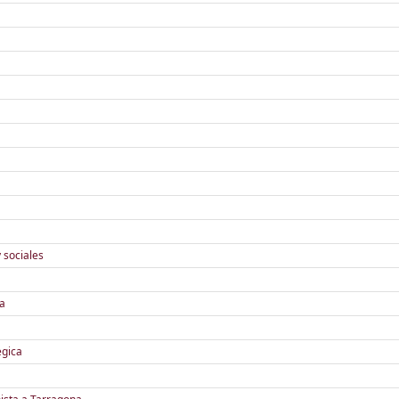
 sociales
ya
ègica