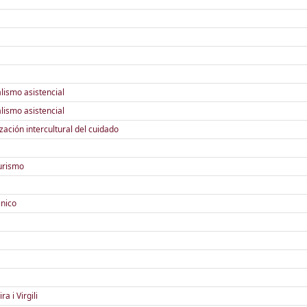
lismo asistencial
lismo asistencial
ización intercultural del cuidado
urismo
énico
a i Virgili