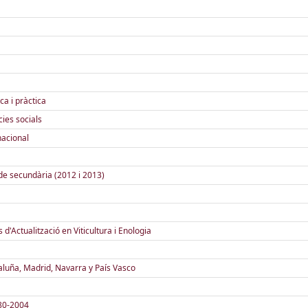
ca i pràctica
cies socials
nacional
a de secundària (2012 i 2013)
d'Actualització en Viticultura i Enologia
taluña, Madrid, Navarra y País Vasco
980-2004