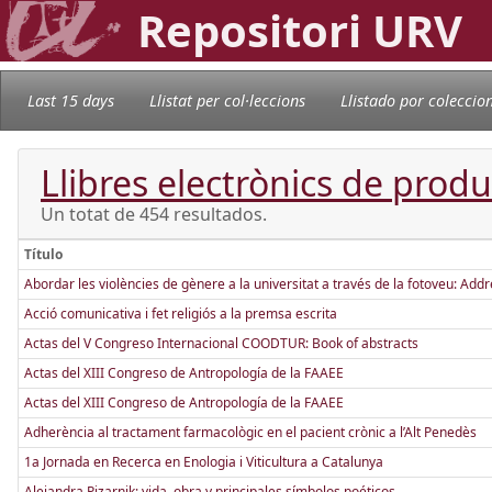
Repositori URV
Last 15 days
Llistat per col·leccions
Llistado por coleccio
Llibres electrònics de produc
Un totat de 454 resultados.
Título
Abordar les violències de gènere a la universitat a través de la fotoveu: Add
Acció comunicativa i fet religiós a la premsa escrita
Actas del V Congreso Internacional COODTUR: Book of abstracts
Actas del XIII Congreso de Antropología de la FAAEE
Actas del XIII Congreso de Antropología de la FAAEE
Adherència al tractament farmacològic en el pacient crònic a l’Alt Penedès
1a Jornada en Recerca en Enologia i Viticultura a Catalunya
Alejandra Pizarnik: vida, obra y principales símbolos poéticos