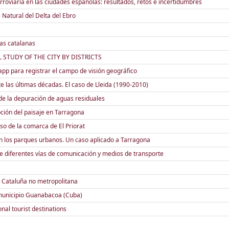
erroviaria en las ciudades españolas: resultados, retos e incertidumbres
e Natural del Delta del Ebro
as catalanas
 STUDY OF THE CITY BY DISTRICTS
 app para registrar el campo de visión geográfico
las últimas décadas. El caso de Lleida (1990-2010)
de la depuración de aguas residuales
ción del paisaje en Tarragona
aso de la comarca de El Priorat
con los parques urbanos. Un caso aplicado a Tarragona
e diferentes vías de comunicación y medios de transporte
a Cataluña no metropolitana
 municipio Guanabacoa (Cuba)
onal tourist destinations