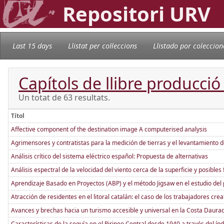
Repositori URV
Last 15 days
Llistat per col·leccions
Llistado por coleccion
Capítols de llibre producció 
Un totat de 63 resultats.
Títol
Affective component of the destination image A computerised analysis
Agrimensores y contratistas para la medición de tierras y el levantamiento 
Análisis crítico del sistema eléctrico español: Propuesta de alternativas
Análisis espectral de la velocidad del viento cerca de la superficie y posibles
Aprendizaje Basado en Proyectos (ABP) y el método Jigsaw en el estudio del 
Atracción de residentes en el litoral catalán: el caso de los trabajadores cr
Avances y brechas hacia un turismo accesible y universal en la Costa Daura
Características de la sequía en el Pirineo Central desde 1940 a través del ín