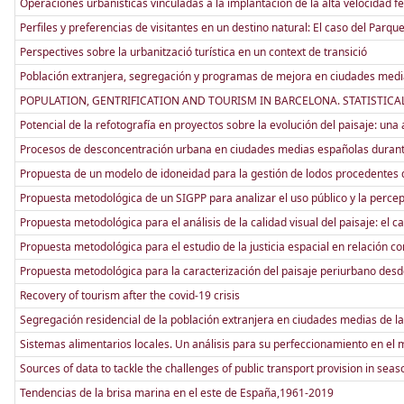
Operaciones urbanísticas vinculadas a la implantación de la alta velocidad f
Perfiles y preferencias de visitantes en un destino natural: El caso del Parqu
Perspectives sobre la urbanització turística en un context de transició
Población extranjera, segregación y programas de mejora en ciudades medi
POPULATION, GENTRIFICATION AND TOURISM IN BARCELONA. STATISTICAL
Potencial de la refotografía en proyectos sobre la evolución del paisaje: una
Procesos de desconcentración urbana en ciudades medias españolas durante 
Propuesta de un modelo de idoneidad para la gestión de lodos procedentes 
Propuesta metodológica de un SIGPP para analizar el uso público y la percep
Propuesta metodológica para el análisis de la calidad visual del paisaje: el c
Propuesta metodológica para el estudio de la justicia espacial en relación 
Propuesta metodológica para la caracterización del paisaje periurbano desd
Recovery of tourism after the covid-19 crisis
Segregación residencial de la población extranjera en ciudades medias de l
Sistemas alimentarios locales. Un análisis para su perfeccionamiento en el
Sources of data to tackle the challenges of public transport provision in seas
Tendencias de la brisa marina en el este de España,1961-2019