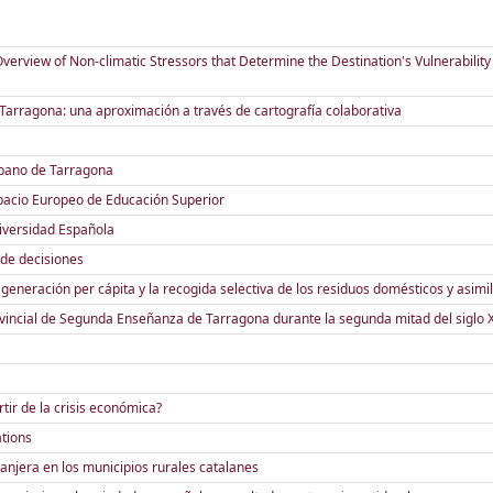
erview of Non-climatic Stressors that Determine the Destination's Vulnerability
e Tarragona: una aproximación a través de cartografía colaborativa
iurbano de Tarragona
spacio Europeo de Educación Superior
niversidad Española
 de decisiones
 generación per cápita y la recogida selectiva de los residuos domésticos y asimi
rovincial de Segunda Enseñanza de Tarragona durante la segunda mitad del siglo 
ir de la crisis económica?
ations
anjera en los municipios rurales catalanes