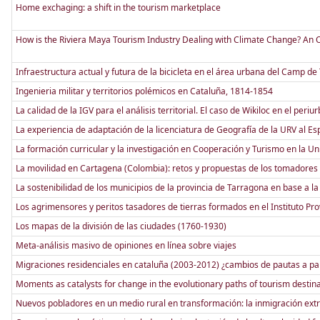
Home exchaging: a shift in the tourism marketplace
How is the Riviera Maya Tourism Industry Dealing with Climate Change? An Ov
Infraestructura actual y futura de la bicicleta en el área urbana del Camp d
Ingenieria militar y territorios polémicos en Cataluña, 1814-1854
La calidad de la IGV para el análisis territorial. El caso de Wikiloc en el per
La experiencia de adaptación de la licenciatura de Geografía de la URV al E
La formación curricular y la investigación en Cooperación y Turismo en la U
La movilidad en Cartagena (Colombia): retos y propuestas de los tomadores
La sostenibilidad de los municipios de la provincia de Tarragona en base a la
Los agrimensores y peritos tasadores de tierras formados en el Instituto P
Los mapas de la división de las ciudades (1760-1930)
Meta-análisis masivo de opiniones en línea sobre viajes
Migraciones residenciales en cataluña (2003-2012) ¿cambios de pautas a part
Moments as catalysts for change in the evolutionary paths of tourism destin
Nuevos pobladores en un medio rural en transformación: la inmigración extr