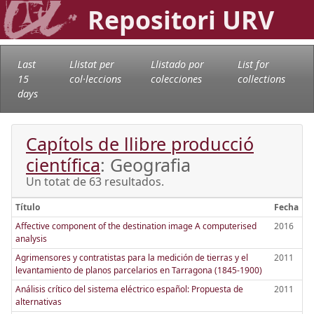
Repositori URV
Last
Llistat per
Llistado por
List for
15
col·leccions
colecciones
collections
days
Capítols de llibre producció
científica
: Geografia
Un totat de 63 resultados.
Título
Fecha
Affective component of the destination image A computerised
2016
analysis
Agrimensores y contratistas para la medición de tierras y el
2011
levantamiento de planos parcelarios en Tarragona (1845-1900)
Análisis crítico del sistema eléctrico español: Propuesta de
2011
alternativas