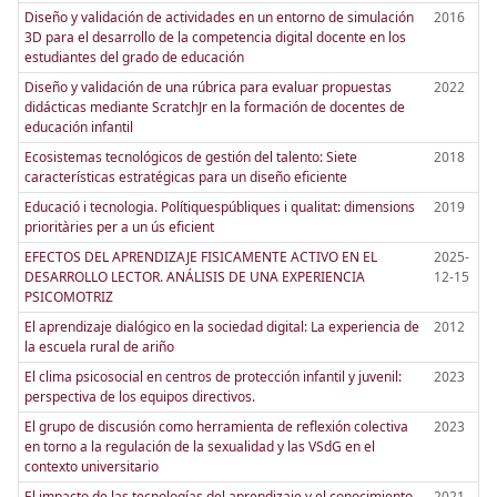
Diseño y validación de actividades en un entorno de simulación
2016
3D para el desarrollo de la competencia digital docente en los
estudiantes del grado de educación
Diseño y validación de una rúbrica para evaluar propuestas
2022
didácticas mediante ScratchJr en la formación de docentes de
educación infantil
Ecosistemas tecnológicos de gestión del talento: Siete
2018
características estratégicas para un diseño eficiente
Educació i tecnologia. Polítiquespúbliques i qualitat: dimensions
2019
prioritàries per a un ús eficient
EFECTOS DEL APRENDIZAJE FISICAMENTE ACTIVO EN EL
2025-
DESARROLLO LECTOR. ANÁLISIS DE UNA EXPERIENCIA
12-15
PSICOMOTRIZ
El aprendizaje dialógico en la sociedad digital: La experiencia de
2012
la escuela rural de ariño
El clima psicosocial en centros de protección infantil y juvenil:
2023
perspectiva de los equipos directivos.
El grupo de discusión como herramienta de reflexión colectiva
2023
en torno a la regulación de la sexualidad y las VSdG en el
contexto universitario
El impacto de las tecnologías del aprendizaje y el conocimiento
2021