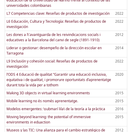
educación de la Universidad de Nariño frente al contexto de las
universidades colombianas
L7 Competencias clave: Reseñas de productos de investigación
2022
L6 Educación, Cultura y Tecnología: Reseñas de productos de
2022
investigación
Les dones a l\'avantguarda de les reivindicacions socials i
2012
educatives a la Barcelona del canvi de segle (1891-1910)
Liderar o gestionar: desempeño de la dirección escolar en
2014
Tarragona
L9 Inclusión y cohesión social: Reseñas de productos de
2022
investigación
l’ODS 4 Educació de qualitat “Garantir una educació inclusiva,
2020
equitativa i de qualitat, i promorure oportunitats d’aprenentatge
durant tota la vida per a tothom
Making 3D objects in virtual learning environments
2015
Mobile learning no és només aprenentatge.
2015
Modelos emergentes: \submarí lila\ de la teoría a la pràctica
2016
Moving beyond learning: the potential of immersive
2015
environments in eduaction
Museos y las TIC: Una alianza para el cambio estratégico de
2012