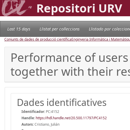
Repositori URV
Last 15 days
Llistat per col·leccions
Llistado por coleccion
Conjunts de dades de producció científica
Enginyeria Informàtica i Matemàtiq
Performance of users
together with their re
Dades identificatives
Identificador:
PC:4152
Handle
:
https://hdl.handle.net/20.500.11797/PC4152
Autors:
Cristiano, Julián