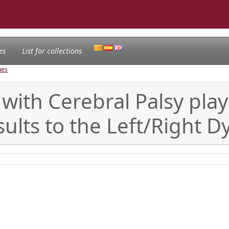
es
List for collections
ues
 with Cerebral Palsy pl
sults to the Left/Right 