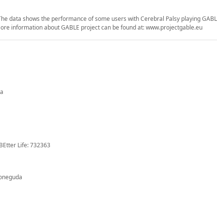
. The data shows the performance of some users with Cerebral Palsy playing GA
. More information about GABLE project can be found at: www.projectgable.eu
da
BEtter Life: 732363
coneguda