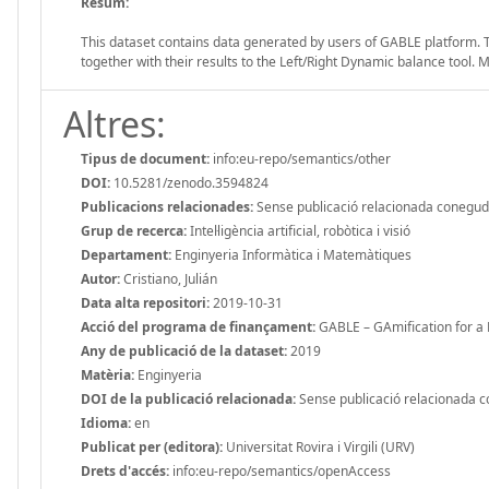
Resum:
This dataset contains data generated by users of GABLE platform
together with their results to the Left/Right Dynamic balance tool
Altres:
Tipus de document:
info:eu-repo/semantics/other
DOI:
10.5281/zenodo.3594824
Publicacions relacionades:
Sense publicació relacionada conegu
Grup de recerca:
Intel·ligència artificial, robòtica i visió
Departament:
Enginyeria Informàtica i Matemàtiques
Autor:
Cristiano, Julián
Data alta repositori:
2019-10-31
Acció del programa de finançament:
GABLE – GAmification for a 
Any de publicació de la dataset:
2019
Matèria:
Enginyeria
DOI de la publicació relacionada:
Sense publicació relacionada 
Idioma:
en
Publicat per (editora):
Universitat Rovira i Virgili (URV)
Drets d'accés:
info:eu-repo/semantics/openAccess