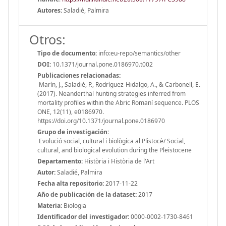
Autores:
Saladié, Palmira
Otros:
Tipo de documento:
info:eu-repo/semantics/other
DOI:
10.1371/journal.pone.0186970.t002
Publicaciones relacionadas:
Marín, J., Saladié, P., Rodríguez-Hidalgo, A., & Carbonell, E.
(2017). Neanderthal hunting strategies inferred from
mortality profiles within the Abric Romaní sequence. PLOS
ONE, 12(11), e0186970.
https://doi.org/10.1371/journal.pone.0186970
Grupo de investigación:
Evolució social, cultural i biològica al Plistocè/ Social,
cultural, and biological evolution during the Pleistocene
Departamento:
Història i Història de l'Art
Autor:
Saladié, Palmira
Fecha alta repositorio:
2017-11-22
Año de publicación de la dataset:
2017
Materia:
Biologia
Identificador del investigador:
0000-0002-1730-8461