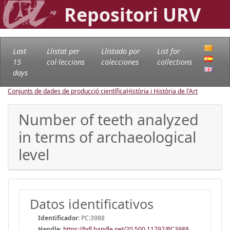
Repositori URV
Last
Llistat per
Llistado por
List for
15
col·leccions
colecciones
collections
days
Conjunts de dades de producció científica
Història i Història de l'Art
Number of teeth analyzed
in terms of archaeological
level
Datos identificativos
Identificador:
PC:3988
Handle
:
https://hdl.handle.net/20.500.11797/PC3988