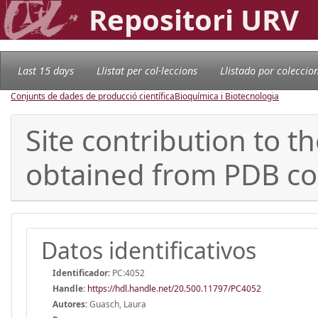
Repositori URV
Last 15 days
Llistat per col·leccions
Llistado por coleccio
Conjunts de dades de producció científica
Bioquímica i Biotecnologia
Site contribution to
obtained from PDB com
Datos identificativos
Identificador:
PC:4052
Handle
:
https://hdl.handle.net/20.500.11797/PC4052
Autores:
Guasch, Laura