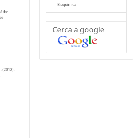
Bioquímica
f the
se
Cerca a google
. (2012).
.