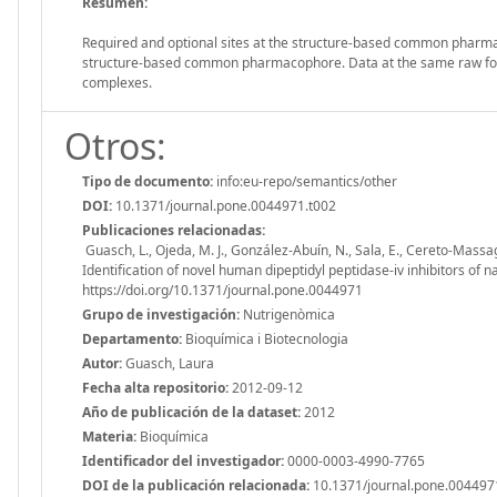
Resumen:
Required and optional sites at the structure-based common pharmaco
structure-based common pharmacophore. Data at the same raw for 
complexes.
Otros:
Tipo de documento:
info:eu-repo/semantics/other
DOI:
10.1371/journal.pone.0044971.t002
Publicaciones relacionadas:
Guasch, L., Ojeda, M. J., González-Abuín, N., Sala, E., Cereto-Massagué
Identification of novel human dipeptidyl peptidase-iv inhibitors of na
https://doi.org/10.1371/journal.pone.0044971
Grupo de investigación:
Nutrigenòmica
Departamento:
Bioquímica i Biotecnologia
Autor:
Guasch, Laura
Fecha alta repositorio:
2012-09-12
Año de publicación de la dataset:
2012
Materia:
Bioquímica
Identificador del investigador:
0000-0003-4990-7765
DOI de la publicación relacionada:
10.1371/journal.pone.004497