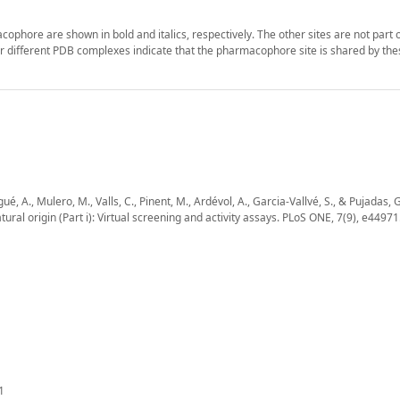
phore are shown in bold and italics, respectively. The other sites are not part o
different PDB complexes indicate that the pharmacophore site is shared by the
, A., Mulero, M., Valls, C., Pinent, M., Ardévol, A., Garcia-Vallvé, S., & Pujadas, G
tural origin (Part i): Virtual screening and activity assays. PLoS ONE, 7(9), e44971
1