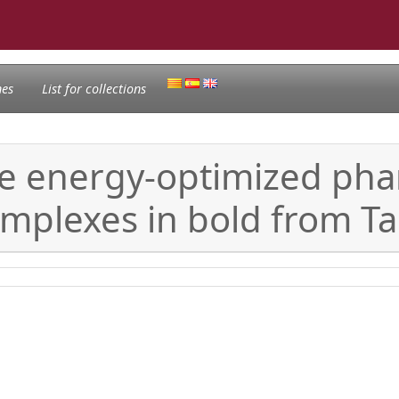
nes
List for collections
 the energy-optimized p
plexes in bold from Ta