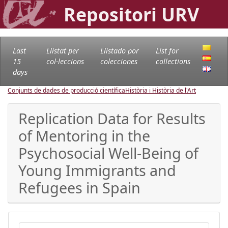
Repositori URV
Last
Llistat per
Llistado por
List for
15
col·leccions
colecciones
collections
days
Conjunts de dades de producció científica
Història i Història de l'Art
Replication Data for Results
of Mentoring in the
Psychosocial Well-Being of
Young Immigrants and
Refugees in Spain