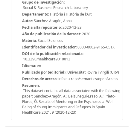
Grupo de investigación:
Social & Business Research Laboratory
Departamento:
Història i Història de l'Art
Autor:
Sánchez-Aragón, Anna
Fecha alta repositorio:
2020-12-23
Año de publicación de la dataset:
2020
Materia:
Social Sciences
Identificador del investigador:
0000-0002-9165-651X
DOI de la publicación relacionada:
10.3390/healthcare9010013
Idioma:
en
Publicado por (editorial):
Universitat Rovira i Virgili (URV)
Derechos de acceso:
info:eu-repo/semantics/openAccess
Resumen:
This dataset contains all data associated with the following
paper: Sánchez-Aragón, A.; Belzunegui-Eraso, A.; Prieto-
Flores, Ò. Results of Mentoring in the Psychosocial Well-
Being of Young Immigrants and Refugees in Spain.
Healthcare 2021, 9 (2020-12-23)