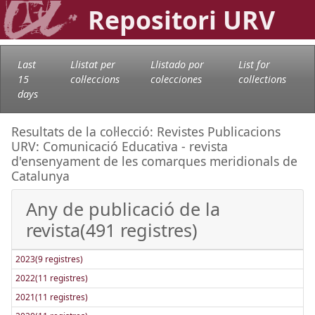
Repositori URV
Last
Llistat per
Llistado por
List for
15
col·leccions
colecciones
collections
days
Resultats de la col·lecció: Revistes Publicacions
URV: Comunicació Educativa - revista
d'ensenyament de les comarques meridionals de
Catalunya
Any de publicació de la
revista(491 registres)
2023(9 registres)
2022(11 registres)
2021(11 registres)