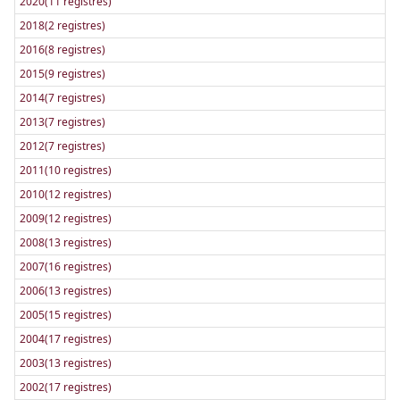
2020(11 registres)
2018(2 registres)
2016(8 registres)
2015(9 registres)
2014(7 registres)
2013(7 registres)
2012(7 registres)
2011(10 registres)
2010(12 registres)
2009(12 registres)
2008(13 registres)
2007(16 registres)
2006(13 registres)
2005(15 registres)
2004(17 registres)
2003(13 registres)
2002(17 registres)