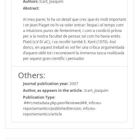
Authors:
Icart, Joaquim
Abstract:
Al meu parer, hi ha un detall que crec que és molt important
i on Jean Piaget no hi va voler entrar: l’espai i el temps com
a intuïcions pures de l’enteniment, i com a condició prèvia
per a la nostra facultat de pensar, tal com ho havia entès
Plató (s.V-IV aC), i va recollir també E. Kant (1970). Així
doncs, en aquest treball es vol fer una crítica argumentada
d’aquest oblit tot i reconeixent la immensa tasca realitzada
per aquest gran científic i pensador.
Others:
Journal publication year:
2007
Author, as appears in the article.:
Icart, Joaquim
Publication Type:
##rt.metadata.pkp.peerReviewed##, info:eu-
repo/semantics/publishedVersion, info:eu-
repo/semantics/article