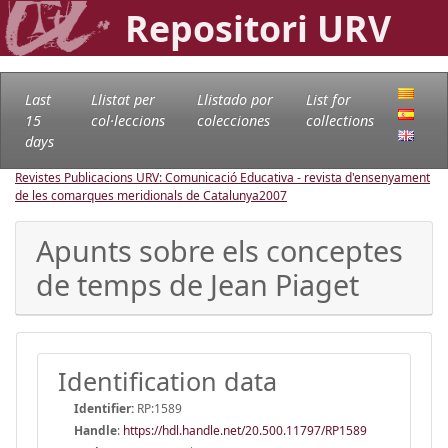
Repositori URV
Last
Llistat per
Llistado por
List for
15
col·leccions
colecciones
collections
days
Revistes Publicacions URV: Comunicació Educativa - revista d'ensenyament
de les comarques meridionals de Catalunya
2007
Apunts sobre els conceptes
de temps de Jean Piaget
Identification data
Identifier:
RP:1589
Handle
:
https://hdl.handle.net/20.500.11797/RP1589