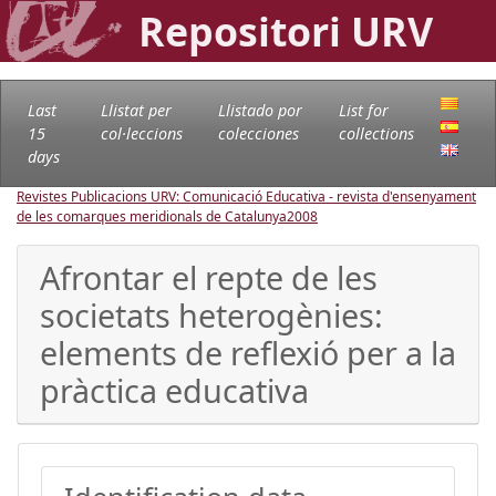
Repositori URV
Last
Llistat per
Llistado por
List for
15
col·leccions
colecciones
collections
days
Revistes Publicacions URV: Comunicació Educativa - revista d'ensenyament
de les comarques meridionals de Catalunya
2008
Afrontar el repte de les
societats heterogènies:
elements de reflexió per a la
pràctica educativa