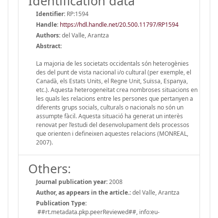
Identification data
Identifier:
RP:1594
Handle
:
https://hdl.handle.net/20.500.11797/RP1594
Authors:
del Valle, Arantza
Abstract:
La majoria de les societats occidentals són heterogènies
des del punt de vista nacional i/o cultural (per exemple, el
Canadà, els Estats Units, el Regne Unit, Suïssa, Espanya,
etc.). Aquesta heterogeneïtat crea nombroses situacions en
les quals les relacions entre les persones que pertanyen a
diferents grups socials, culturals o nacionals no són un
assumpte fàcil. Aquesta situació ha generat un interès
renovat per l’estudi del desenvolupament dels processos
que orienten i defineixen aquestes relacions (MONREAL,
2007).
Others:
Journal publication year:
2008
Author, as appears in the article.:
del Valle, Arantza
Publication Type:
##rt.metadata.pkp.peerReviewed##, info:eu-