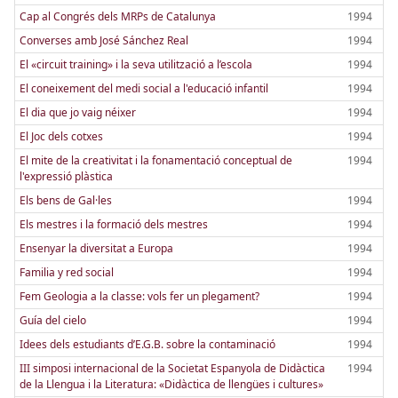
Cap al Congrés dels MRPs de Catalunya
1994
Converses amb José Sánchez Real
1994
El «circuit training» i la seva utilització a l’escola
1994
El coneixement del medi social a l'educació infantil
1994
El dia que jo vaig néixer
1994
El Joc dels cotxes
1994
El mite de la creativitat i la fonamentació conceptual de
1994
l'expressió plàstica
Els bens de Gal·les
1994
Els mestres i la formació dels mestres
1994
Ensenyar la diversitat a Europa
1994
Familia y red social
1994
Fem Geologia a la classe: vols fer un plegament?
1994
Guía del cielo
1994
Idees dels estudiants d’E.G.B. sobre la contaminació
1994
III simposi internacional de la Societat Espanyola de Didàctica
1994
de la Llengua i la Literatura: «Didàctica de llengües i cultures»