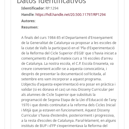
Datos identificativos
Identificador:
RP:1294
Handle
:
https://hdl.handle.net/20.500.11797/RP1294
Autores:
Resumen:
A finals del curs 1984-85 el Departament d'Ensenyament
de la Generalitat de Catalunya va proposar a les escoles de
la ciutat de Valls la participació en el 'Pla d'Experimentació
de la Reforma del Cicle Superior d'EGB' que s'havia iniciat a
començaments d'aquell mateix curs a 16 escoles d'arreu
de Catalunya. La nostra escola, el C.P. Escola Enxaneta, va
creure convenient acollir-se a aquesta convocatòria, i
després de presentar la documentació sol·licitada, al
setembre ens vam incorporar a aquest programa.
L'objectiu d'aquesta experimentació era posar en pràctica i
validar (si es donava el cas) un nou Disseny Curricular per
als alumnes de Cicle Superior que substituís la
programació de Segona Etapa de la Llei d'Educació de l'any
1970 i que donés continuïtat a la reforma dels Cicles Inicial
i Mitjà que ja estaven en funcionament. Aquest Disseny
Curricular s'havia d'estendre, posteriorment i progressiva,
a la resta d'escoles de Catalunya. Paral·lelament, en alguns
instituts de BUP i d'FP s'experimentava la Reforma del