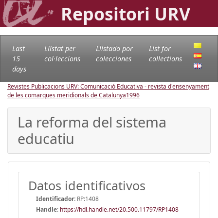
Repositori URV
Last
Llistat per
Llistado por
List for
15
col·leccions
colecciones
collections
days
Revistes Publicacions URV: Comunicació Educativa - revista d'ensenyament
de les comarques meridionals de Catalunya
1996
La reforma del sistema
educatiu
Datos identificativos
Identificador:
RP:1408
Handle
:
https://hdl.handle.net/20.500.11797/RP1408