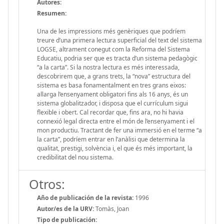
Autores:
Resumen:
Una de les impressions més genèriques que podríem
treure d’una primera lectura superficial del text del sistema
LOGSE, altrament conegut com la Reforma del Sistema
Educatiu, podria ser que es tracta d’un sistema pedagògic
“a la carta”. Si la nostra lectura es més interessada,
descobrirem que, a grans trets, la “nova” estructura del
sistema es basa fonamentalment en tres grans eixos:
allarga l’ensenyament obligatori fins als 16 anys, és un
sistema globalitzador, i disposa que el currículum sigui
flexible i obert. Cal recordar que, fins ara, no hi havia
connexió legal directa entre el món de l’ensenyament i el
mon productiu. Tractant de fer una immersió en el terme “a
la carta”, podríem entrar en l’anàlisi que determina la
qualitat, prestigi, solvència i, el que és més important, la
credibilitat del nou sistema.
Otros:
Año de publicación de la revista:
1996
Autor/es de la URV:
Tomàs, Joan
Tipo de publicación: