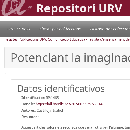
Repositori URV
Last 15 days
Llistat per col·leccions
Llistado por coleccio
Revistes Publicacions URV: Comunicació Educativa - revista d'ensenyament d
Potenciant la imaginaci
Datos identificativos
Identificador:
RP:1465
Handle
:
https://hdl.handle.net/20.500.11797/RP1465
Autores:
Castilleja, Isabel
Resumen:
Aquest articles valora els recursos que seran útils per l'alumne, t