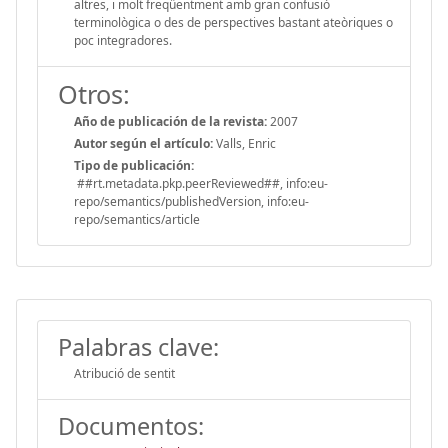
altres, i molt freqüentment amb gran confusió
terminològica o des de perspectives bastant ateòriques o
poc integradores.
Otros:
Año de publicación de la revista:
2007
Autor según el artículo:
Valls, Enric
Tipo de publicación:
##rt.metadata.pkp.peerReviewed##, info:eu-
repo/semantics/publishedVersion, info:eu-
repo/semantics/article
Palabras clave:
Atribució de sentit
Documentos: