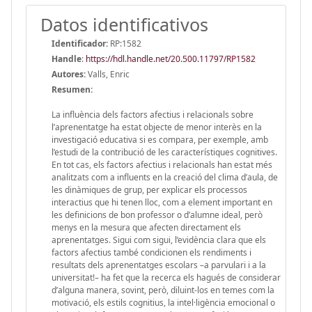
Datos identificativos
Identificador:
RP:1582
Handle
:
https://hdl.handle.net/20.500.11797/RP1582
Autores:
Valls, Enric
Resumen:
La influència dels factors afectius i relacionals sobre
l’aprenentatge ha estat objecte de menor interès en la
investigació educativa si es compara, per exemple, amb
l’estudi de la contribució de les característiques cognitives.
En tot cas, els factors afectius i relacionals han estat més
analitzats com a influents en la creació del clima d’aula, de
les dinàmiques de grup, per explicar els processos
interactius que hi tenen lloc, com a element important en
les definicions de bon professor o d’alumne ideal, però
menys en la mesura que afecten directament els
aprenentatges. Sigui com sigui, l’evidència clara que els
factors afectius també condicionen els rendiments i
resultats dels aprenentatges escolars –a parvulari i a la
universitat!– ha fet que la recerca els hagués de considerar
d’alguna manera, sovint, però, diluint-los en temes com la
motivació, els estils cognitius, la intel·ligència emocional o