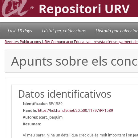
Repositori URV
Last 15 days
Llistat per col·leccions
Llistado por coleccio
Revistes Publicacions URV: Comunicació Educativa - revista d'ensenyament d
Apunts sobre els conc
Datos identificativos
Identificador:
RP:1589
Handle
:
https://hdl.handle.net/20.500.11797/RP1589
Autores:
Icart, Joaquim
Resumen:
Al meu parer, hi ha un detall que crec que és molt important i on Jea