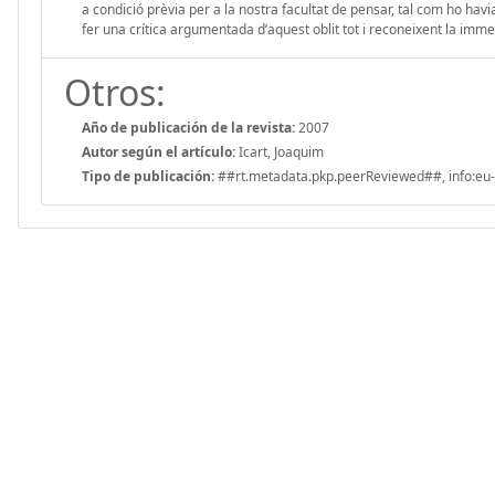
a condició prèvia per a la nostra facultat de pensar, tal com ho havia 
fer una crítica argumentada d’aquest oblit tot i reconeixent la imme
Otros:
Año de publicación de la revista:
2007
Autor según el artículo:
Icart, Joaquim
Tipo de publicación:
##rt.metadata.pkp.peerReviewed##, info:eu-r