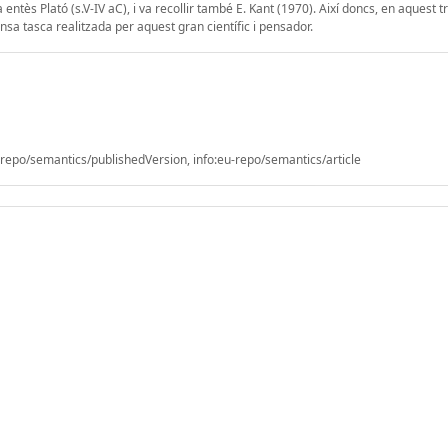
entès Plató (s.V-IV aC), i va recollir també E. Kant (1970). Així doncs, en aquest tr
nsa tasca realitzada per aquest gran científic i pensador.
epo/semantics/publishedVersion, info:eu-repo/semantics/article