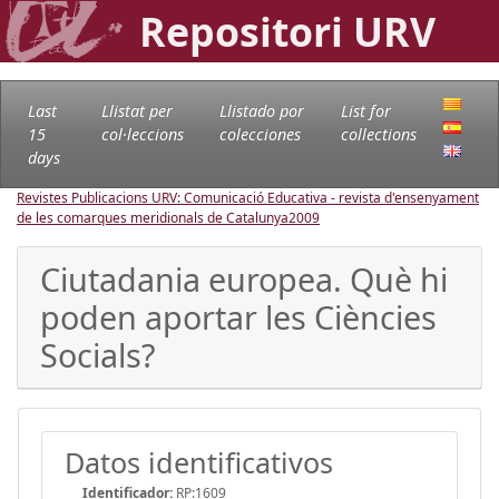
Repositori URV
Last
Llistat per
Llistado por
List for
15
col·leccions
colecciones
collections
days
Revistes Publicacions URV: Comunicació Educativa - revista d'ensenyament
de les comarques meridionals de Catalunya
2009
Ciutadania europea. Què hi
poden aportar les Ciències
Socials?
Datos identificativos
Identificador:
RP:1609