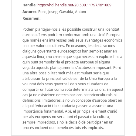
Handle
:
https://hdl.handle.net/20.500.11797/RP1609
Autores:
Pons, Josep; Gavaldà, Antoni
Resumen:
Podem plantejar-nos si és possible construir una identitat
europea. I ens podríem conformar amb una Unió Europea
que només ens interessés pels seus avantatges econòmics
i no per valors o cultures. En ocasions, les declaracions
d’alguns governants euroescèptics han semblat anar en
aquesta línia, i no creiem que sigui necessari explicar fins a
quin punt s’empobriria el projecte europeu si alguna
vegada aquests plantejaments s’acabessin imposant. Però
una altra possibilitat molt més estimulant seria que
atribuíssim la principal raó de ser de la Unió Europa a la
voluntat dels seus governs i dels seus ciutadans de
compartir un futur comú sota determinats valors. En aquest
cas ja no existeixen determinacions historicoculturals ni
definicions limitadores, sinó un concepte d’Europa obert en
el qual l’educació i la ciutadania passen a assumir una
importància fonamental. Així, el principal element d’unió
per als europeus no seria tant el passat o la cultura,
sempre imprecisos, sinó la decisió de participar en un
procés incloent que beneficiés tots els implicats.