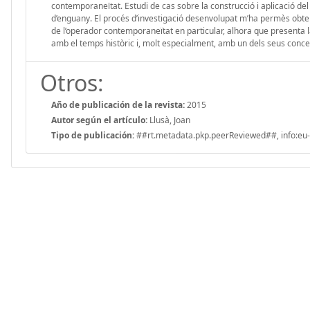
contemporaneïtat. Estudi de cas sobre la construcció i aplicació del
d’enguany. El procés d’investigació desenvolupat m’ha permès obten
de l’operador contemporaneïtat en particular, alhora que presenta la
amb el temps històric i, molt especialment, amb un dels seus conce
Otros:
Año de publicación de la revista:
2015
Autor según el artículo:
Llusà, Joan
Tipo de publicación:
##rt.metadata.pkp.peerReviewed##, info:eu-r