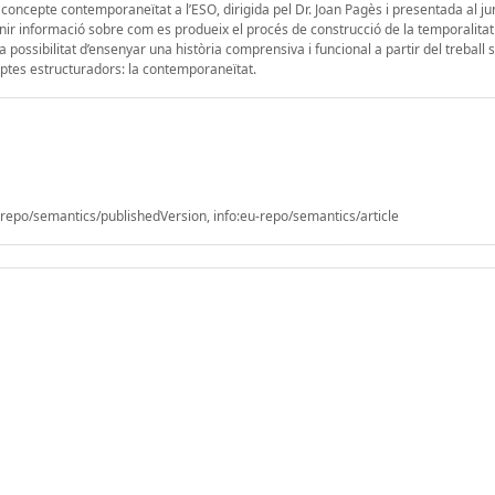
 concepte contemporaneïtat a l’ESO, dirigida pel Dr. Joan Pagès i presentada al ju
ir informació sobre com es produeix el procés de construcció de la temporalitat
 possibilitat d’ensenyar una història comprensiva i funcional a partir del treball 
ptes estructuradors: la contemporaneïtat.
epo/semantics/publishedVersion, info:eu-repo/semantics/article