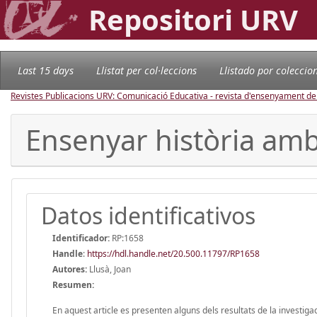
Repositori URV
Last 15 days
Llistat per col·leccions
Llistado por coleccio
Revistes Publicacions URV: Comunicació Educativa - revista d'ensenyament d
Ensenyar història amb
Datos identificativos
Identificador:
RP:1658
Handle
:
https://hdl.handle.net/20.500.11797/RP1658
Autores:
Llusà, Joan
Resumen:
En aquest article es presenten alguns dels resultats de la investiga