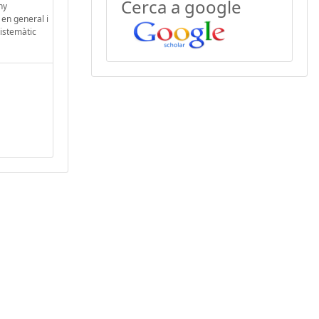
Cerca a google
ny
 en general i
sistemàtic