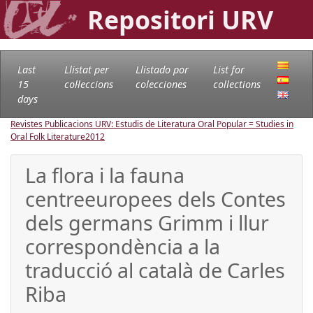
Repositori URV
Last
Llistat per
Llistado por
List for
15
col·leccions
colecciones
collections
days
Revistes Publicacions URV: Estudis de Literatura Oral Popular = Studies in
Oral Folk Literature
2012
La flora i la fauna
centreeuropees dels Contes
dels germans Grimm i llur
correspondència a la
traducció al català de Carles
Riba