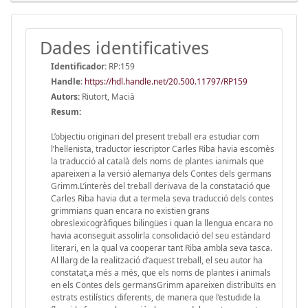
Dades identificatives
Identificador:
RP:159
Handle
:
https://hdl.handle.net/20.500.11797/RP159
Autors:
Riutort, Macià
Resum:
L’objectiu originari del present treball era estudiar com
l’hel·lenista, traductor iescriptor Carles Riba havia escomès
la traducció al català dels noms de plantes ianimals que
apareixen a la versió alemanya dels Contes dels germans
Grimm.L’interès del treball derivava de la constatació que
Carles Riba havia dut a termela seva traducció dels contes
grimmians quan encara no existien grans
obreslexicogràfiques bilingües i quan la llengua encara no
havia aconseguit assolirla consolidació del seu estàndard
literari, en la qual va cooperar tant Riba ambla seva tasca.
Al llarg de la realització d’aquest treball, el seu autor ha
constatat,a més a més, que els noms de plantes i animals
en els Contes dels germansGrimm apareixen distribuïts en
estrats estilístics diferents, de manera que l’estudide la