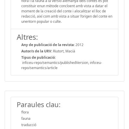
flora i la fauna a la versió alemanya dels contes es pot
constituir enun mètode concloent amb vista a datar el
moment de la creació del conte i alocalitzar el lloc de
redacció, així com amb vista a situar l’origen del conte en
unentorn popular o culte.
Altres:
Any de publicació de la revista:
2012
Autor/s de la URV:
Riutort, Macià
Tipus de publicació:
info:eu-repo/semantics/publishedVersion, info:eu-
repo/semantics/article
Paraules clau:
flora
fauna
traducció