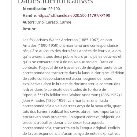
Dades identificatives
Identificador:
RP:190
Handle
:
https://hdl.handle.net/20.500.11797/RP190
Autors:
Oriol Carazo, Carme
Resum:
Les folkloristes Walter Anderson (1885-1962) et Joan
Amades (1890-1959) ont maintenu une correspondance
régulière au cours des dernières années de leur vie, alors
qu’ils avaient tous deux publié leurs principales oeuvres et
qu’ils se consacraient à de nouveaux projets. Dans ce
contexte, l’objectif de ce travail est de divulguer toute cette
correspondance transcrite dans la langue d’origine. L’édition
de cette correspondance est accompagnée de notes
explicatives dont le but est de documenter le contenu des
lettres dans le contexte des études de folklore de
l’époque.***Els folkloristes Walter Anderson (1885-1962) i
Joan Amades (1890-1959) van mantenir una fluida
correspondència en els darrers anys de la seva vida, quan
tots dos havien realitzat les seves obres més importants i
encaraven nous projectes. En aquest context, l’objectiu del
present treball és donar a conèixer tota aquesta
correspondència, transcrita en la llengua original. L’edició
de la correspondència s’acompanya de notes explicatives