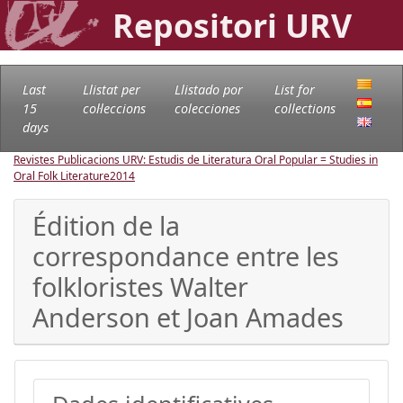
Repositori URV
Last
Llistat per
Llistado por
List for
15
col·leccions
colecciones
collections
days
Revistes Publicacions URV: Estudis de Literatura Oral Popular = Studies in
Oral Folk Literature
2014
Édition de la
correspondance entre les
folkloristes Walter
Anderson et Joan Amades