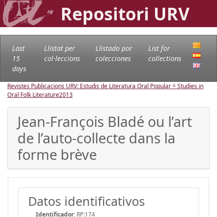
Repositori URV
Last
Llistat per
Llistado por
List for
15
col·leccions
colecciones
collections
days
Revistes Publicacions URV: Estudis de Literatura Oral Popular = Studies in
Oral Folk Literature
2013
Jean-François Bladé ou l’art
de l’auto-collecte dans la
forme brève
Datos identificativos
Identificador:
RP:174