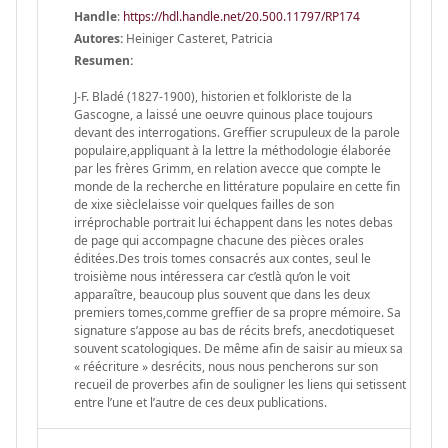
Handle
:
https://hdl.handle.net/20.500.11797/RP174
Autores:
Heiniger Casteret, Patricia
Resumen:
J-F. Bladé (1827-1900), historien et folkloriste de la
Gascogne, a laissé une oeuvre quinous place toujours
devant des interrogations. Greffier scrupuleux de la parole
populaire,appliquant à la lettre la méthodologie élaborée
par les frères Grimm, en relation avecce que compte le
monde de la recherche en littérature populaire en cette fin
de xixe sièclelaisse voir quelques failles de son
irréprochable portrait lui échappent dans les notes debas
de page qui accompagne chacune des pièces orales
éditées.Des trois tomes consacrés aux contes, seul le
troisième nous intéressera car c’estlà qu’on le voit
apparaître, beaucoup plus souvent que dans les deux
premiers tomes,comme greffier de sa propre mémoire. Sa
signature s’appose au bas de récits brefs, anecdotiqueset
souvent scatologiques. De même afin de saisir au mieux sa
« réécriture » desrécits, nous nous pencherons sur son
recueil de proverbes afin de souligner les liens qui setissent
entre l’une et l’autre de ces deux publications.