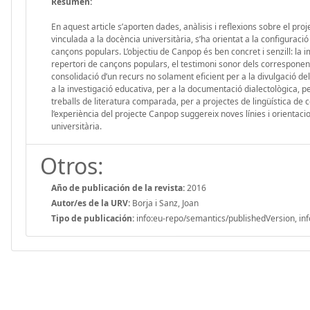
Resumen:
En aquest article s’aporten dades, anàlisis i reflexions sobre el pro
vinculada a la docència universitària, s’ha orientat a la configuració 
cançons populars. L’objectiu de Canpop és ben concret i senzill: la
repertori de cançons populars, el testimoni sonor dels corresponents
consolidació d’un recurs no solament eficient per a la divulgació del
a la investigació educativa, per a la documentació dialectològica, pe
treballs de literatura comparada, per a projectes de lingüística de 
l’experiència del projecte Canpop suggereix noves línies i orientacio
universitària.
Otros:
Año de publicación de la revista:
2016
Autor/es de la URV:
Borja i Sanz, Joan
Tipo de publicación:
info:eu-repo/semantics/publishedVersion, inf