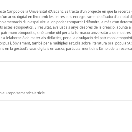
jecte Canpop de la Universitat d’Alacant. Es tracta d’un projecte en què la recerca
d’un arxiu digital en línia amb les lletres i els enregistraments d’àudio d’un total 
 implementació d’un espai virtual on poder compartir i difondre, a més d’un determ
 actes etnopoètics. El resultat, avaluat sis anys després de la creació, apunta a 
 patrimoni etnopoètic, sinó també útil per a la formació universitària de mestres i
r a l’elaboració de materials didàctics, per a la divulgació del patrimoni etnopoèti
corpus i, òbviament, també per a múltiples estudis sobre literatura oral popular.Ai
ns en la gestiód’arxius digitals en xarxa, particularment dins l’àmbit de la recerc
o:eu-repo/semantics/article