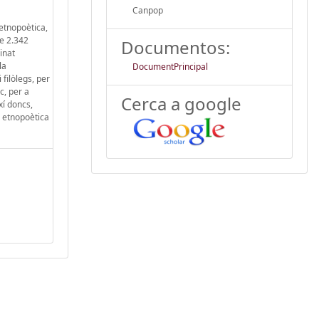
Canpop
 etnopoètica,
de 2.342
Documentos:
inat
la
DocumentPrincipal
 filòlegs, per
c, per a
Cerca a google
xí doncs,
a etnopoètica