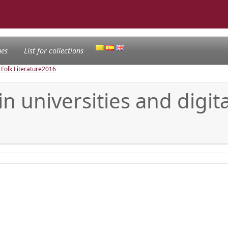
nes
List for collections
 Folk Literature
2016
n universities and digita