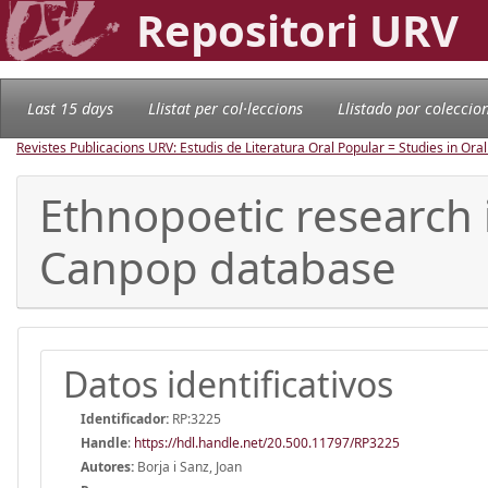
Repositori URV
Last 15 days
Llistat per col·leccions
Llistado por coleccio
Revistes Publicacions URV: Estudis de Literatura Oral Popular = Studies in Oral
Ethnopoetic research i
Canpop database
Datos identificativos
Identificador:
RP:3225
Handle
:
https://hdl.handle.net/20.500.11797/RP3225
Autores:
Borja i Sanz, Joan