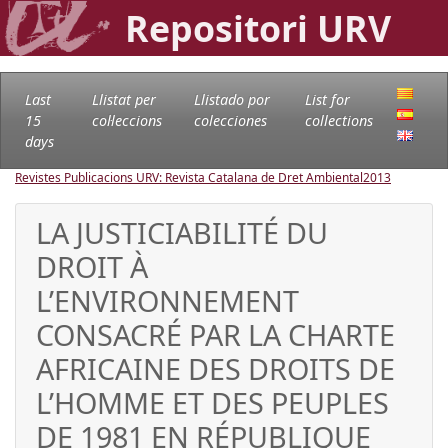
Repositori URV
Last
Llistat per
Llistado por
List for
15
col·leccions
colecciones
collections
days
Revistes Publicacions URV: Revista Catalana de Dret Ambiental
2013
LA JUSTICIABILITÉ DU
DROIT À
L’ENVIRONNEMENT
CONSACRÉ PAR LA CHARTE
AFRICAINE DES DROITS DE
L’HOMME ET DES PEUPLES
DE 1981 EN RÉPUBLIQUE