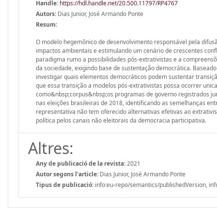
Handle
:
https://hdl.handle.net/20.500.11797/RP4767
Autors:
Dias Junior, José Armando Ponte
Resum:
O modelo hegemônico de desenvolvimento responsável pela difusão
impactos ambientais e estimulando um cenário de crescentes confl
paradigma rumo a possibilidades pós-extrativistas e a compreens
da sociedade, exigindo base de sustentação democrática. Baseado n
investigar quais elementos democráticos podem sustentar transiçã
que essa transição a modelos pós-extrativistas possa ocorrer unic
como&nbsp;corpus&nbsp;os programas de governo registrados junto 
nas eleições brasileiras de 2018, identificando as semelhanças en
representativa não tem oferecido alternativas efetivas ao extrati
política pelos canais não eleitorais da democracia participativa.
Altres:
Any de publicació de la revista:
2021
Autor segons l'article:
Dias Junior, José Armando Ponte
Tipus de publicació:
info:eu-repo/semantics/publishedVersion, inf