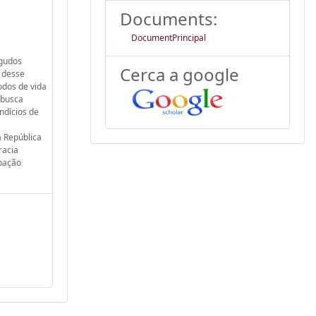
Documents:
DocumentPrincipal
agudos
Cerca a google
o desse
odos de vida
 busca
ndícios de
a República
racia
ipação