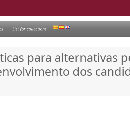
es
List for collections
cas para alternativas pó
senvolvimento dos candi