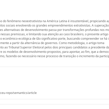
 do fenômeno neoextrativista na América Latina é insustentável, propiciando 
itos sociais envolvendo os grandes empreendimentos extrativistas. A superaçã
ões alternativas de desenvolvimento passa por transformações profundas nos m
essas premissas, e limitando sua atenção ao caso brasileiro, o presente artigo
o econômico-ecológica de tão significativo porte, buscando compreender se há i
amente a partir da alternância de governos. Como metodologia, o artigo toma
ao Tribunal Superior Eleitoral pelos dois principais candidatos a presidente d
tre os modelos de desenvolvimento propostos, para apontar, ao fim, que a democ
vismo, fazendo-se necessário nesse processo de transição o incremento da partic
o:eu-repo/semantics/article